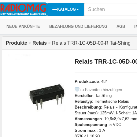
KATALOG
NEUE ANKÜNFTE
BEZAHLUNG UND LIEFERUNG
AGB
I
Produkte
>
Relais
>
Relais TRR-1C-05D-00-R Tai-Shing
Relais TRR-1C-05D-00
Produktcode
: 484
zu Favoriten hinzufügen
Hersteller
:
Tai-Shing
Relaistyp
: Hermetische Relais
Beschreibung
: Relais - Konfigur
Steuer (max): 125mW; I-Schalt: 1A;
Abmessungen
: 19,6x8,9x7,62 m
Spulenspannung
: 5 VDC
Strom max.
: 1 А
8536 41 10 90