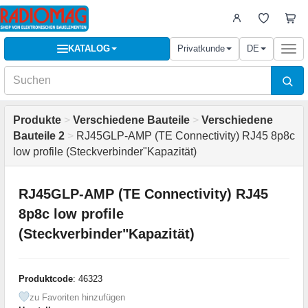
KATALOG
Privatkunde
DE
Togg
navi
Produkte
>
Verschiedene Bauteile
>
Verschiedene
Bauteile 2
>
RJ45GLP-AMP (TE Connectivity) RJ45 8p8c
low profile (Steckverbinder"Kapazität)
RJ45GLP-AMP (TE Connectivity) RJ45
8p8c low profile
(Steckverbinder"Kapazität)
Produktcode
: 46323
zu Favoriten hinzufügen