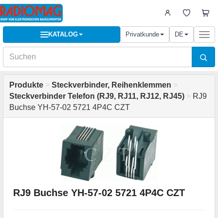
KATALOG
Privatkunde
DE
Togg
navi
Produkte
>
Steckverbinder, Reihenklemmen
>
Steckverbinder Telefon (RJ9, RJ11, RJ12, RJ45)
>
RJ9
Buchse YH-57-02 5721 4P4C CZT
RJ9 Buchse YH-57-02 5721 4P4C CZT