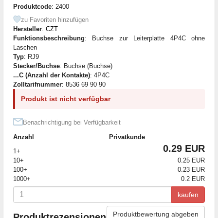
Produktcode
: 2400
zu Favoriten hinzufügen
Hersteller
:
CZT
Funktionsbeschreibung
: Buchse zur Leiterplatte 4P4C ohne
Laschen
Typ
: RJ9
Stecker/Buchse
: Buchse (Buchse)
...C (Anzahl der Kontakte)
: 4P4C
Zolltarifnummer
: 8536 69 90 90
Produkt ist nicht verfügbar
Benachrichtigung bei Verfügbarkeit
Anzahl
Privatkunde
0.29 EUR
1+
10+
0.25 EUR
100+
0.23 EUR
1000+
0.2 EUR
kaufen
Produktbewertung abgeben
Produktrezensionen