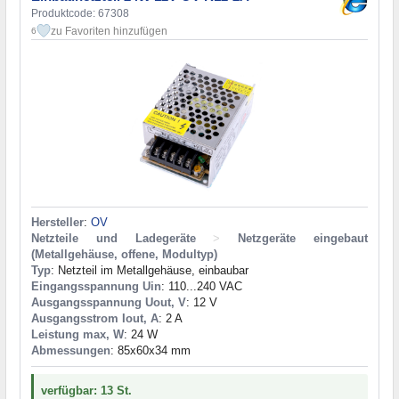
Produktcode: 67308
zu Favoriten hinzufügen
6
Hersteller
:
OV
Netzteile und Ladegeräte
>
Netzgeräte eingebaut
(Metallgehäuse, offene, Modultyp)
Typ
: Netzteil im Metallgehäuse, einbaubar
Eingangsspannung Uin
: 110...240 VAC
Ausgangsspannung Uout, V
: 12 V
Ausgangsstrom Iout, A
: 2 A
Leistung max, W
: 24 W
Abmessungen
: 85x60x34 mm
verfügbar: 13 St.