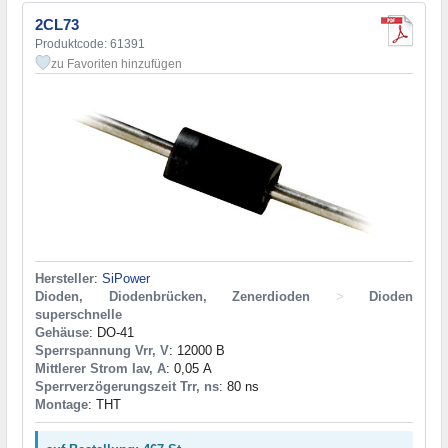
2CL73
Produktcode: 61391
zu Favoriten hinzufügen
Hersteller
:
SiPower
Dioden, Diodenbrücken, Zenerdioden
>
Dioden
superschnelle
Gehäuse
: DO-41
Sperrspannung Vrr, V
: 12000 В
Mittlerer Strom Iav, A
: 0,05 А
Sperrverzögerungszeit Trr, ns
: 80 ns
Montage
: THT