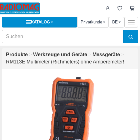
KATALOG
Privatkunde
DE
Togg
navi
Produkte
>
Werkzeuge und Geräte
>
Messgeräte
>
RM113E Multimeter (Richmeters) ohne Amperemeter!