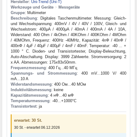
Hersteller
:
Uni-Trend (Uni-T)
Werkzeuge und Geräte
>
Messgeräte
Gruppe
: Multimeter
Beschreibung
: Digitales Taschenmultimeter. Messung: Gleich-
und Wechselspannung: 400mV / 4V / 40V / 100V, Gleich- und
Wechselstrom: 400μA / 4000μA / 40mA / 400mA / 4A / 10A,
Widerstand: 400 Ohm / 4kOhm / 40KOhm / 400KOhm / 4MOhm
/ 40MOhm, Frequenz: 400Hz -40MHz, Kapazität: 4nФ / 40nФ /
400nФ / 4μF / 40μF / 400μF / 4mF / 40mF. Temperatur: -40 ... +
1000 ° C. Dioden- und Transistortester, Display-Beleuchtung,
Auto-Abschaltung. Display: 3999 Zählwerte. Stromversorgung: 2
x AA. Abmessungen: 175x83x50mm.
Frequenzmessung
: 400 Гц...40 МГц
Spannungs- und Strommessung
: 400 mV...1000 V/ 400
mA...10 A
Widerstandsmessung
: 400 Ом...40 МОм
Induktivitätsmessung
: keine
Kapazitätsmessung
: 4 нФ...40 мФ
Temperaturmessung
: -40...+1000°С
Transistortest
: ja
erwartet: 30 St.
30 St. - erwartet 06.12.2026