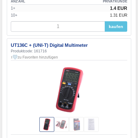
ANZAHL
PRIVATKUNDE
1.4 EUR
1+
10+
1.31 EUR
kaufen
UT136C + (UNI-T) Digital Multimeter
Produktcode: 161716
zu Favoriten hinzufügen
1