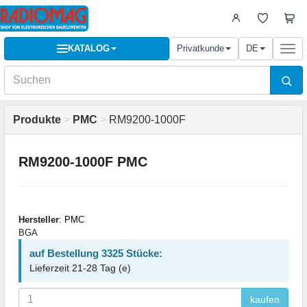
KATALOG
Privatkunde
DE
Togg
navi
Produkte
>
PMC
>
RM9200-1000F
RM9200-1000F PMC
Hersteller
:
PMC
BGA
auf Bestellung 3325 Stücke:
Lieferzeit 21-28 Tag (e)
kaufen