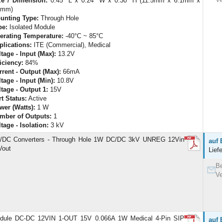
ze / Dimension:
0.45" L x 0.24" W x 0.30" H (11.5mm x 6.1mm x
7mm)
unting Type:
Through Hole
pe:
Isolated Module
erating Temperature:
-40°C ~ 85°C
plications:
ITE (Commercial), Medical
tage - Input (Max):
13.2V
iciency:
84%
rrent - Output (Max):
66mA
tage - Input (Min):
10.8V
ltage - Output 1:
15V
t Status:
Active
wer (Watts):
1 W
mber of Outputs:
1
tage - Isolation:
3 kV
/DC Converters - Through Hole 1W DC/DC 3kV UNREG 12Vin
auf 
Vout
Lief
Be
Ve
dule DC-DC 12VIN 1-OUT 15V 0.066A 1W Medical 4-Pin SIP
auf 