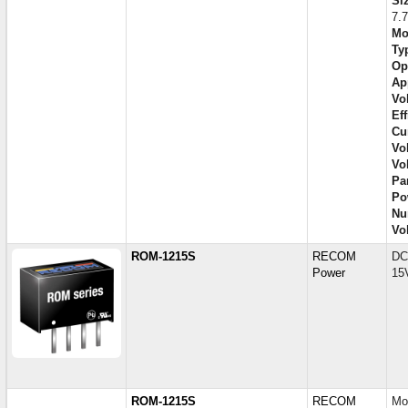
Si
7.
Mo
Ty
Op
Ap
Vol
Eff
Cu
Vol
Vo
Par
Po
Nu
Vol
ROM-1215S
RECOM
DC
Power
15
ROM-1215S
RECOM
Mo