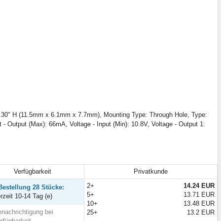
.30" H (11.5mm x 6.1mm x 7.7mm), Mounting Type: Through Hole, Type:
 - Output (Max): 66mA, Voltage - Input (Min): 10.8V, Voltage - Output 1:
Verfügbarkeit
Privatkunde
2+
14.24 EUR
Bestellung 28 Stücke:
5+
13.71 EUR
erzeit 10-14 Tag (e)
10+
13.48 EUR
nachrichtigung bei
25+
13.2 EUR
rfügbarkeit