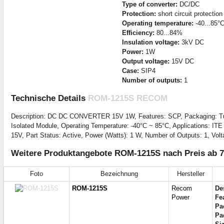
Type of converter:
DC/DC
Protection:
short circuit protectio
Operating temperature:
-40...85°
Efficiency:
80...84%
Insulation voltage:
3kV DC
Power:
1W
Output voltage:
15V DC
Case:
SIP4
Number of outputs:
1
Technische Details
ROM-1215S RECOM
Description: DC DC CONVERTER 15V 1W, Features: SCP, Packaging: Tube
Isolated Module, Operating Temperature: -40°C ~ 85°C, Applications: ITE 
15V, Part Status: Active, Power (Watts): 1 W, Number of Outputs: 1, Volta
Weitere Produktangebote ROM-1215S nach Preis ab 7
Foto
Bezeichnung
Hersteller
ROM-1215S
Recom
De
Power
Fe
Pa
Pa