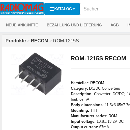
KATALOG
NEUE ANKÜNFTE
BEZAHLUNG UND LIEFERUNG
AGB
I
Produkte
>
RECOM
>
ROM-1215S
ROM-1215S RECOM
Hersteller
:
RECOM
Category:
DC/DC Converters
Description:
Converter: DC/DC; 1
Iout: 67mA
Body dimensions:
11.5x6.05x7.
Mounting:
THT
Manufacturer series:
ROM
Input voltage:
10.8...13.2V DC
Output current:
67mA