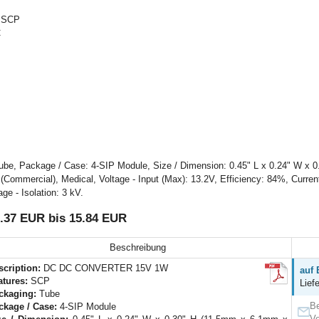
n SCP
C
, Package / Case: 4-SIP Module, Size / Dimension: 0.45" L x 0.24" W x 0
(Commercial), Medical, Voltage - Input (Max): 13.2V, Efficiency: 84%, Current
ge - Isolation: 3 kV.
.37 EUR bis 15.84 EUR
Beschreibung
scription:
DC DC CONVERTER 15V 1W
auf 
atures:
SCP
Lief
ckaging:
Tube
Be
ckage / Case:
4-SIP Module
Ve