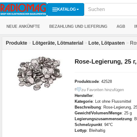
KATALOG
NEUE ANKÜNFTE
BEZAHLUNG UND LIEFERUNG
AGB
I
Produkte
>
Lötgeräte, Lötmaterial
>
Lote, Lötpasten
>
Ros
Rose-Legierung, 25 г
Produktcode
: 42528
zu Favoriten hinzufügen
8
Hersteller
:
Kategorie
: Lot ohne Flussmittel
Beschreibung
: Rose-Legierung, 2
Gewicht/Volumen/Menge
: 25 g
Legierungszusammensetzung
: 
Schmelzpunkt
: 94°С
Lottyp
: Bleihaltig