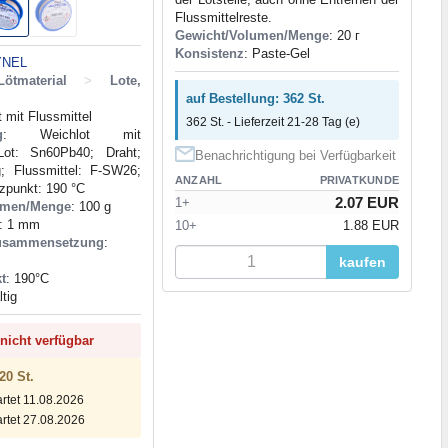
Flussmittelreste.
Gewicht/Volumen/Menge
: 20 г
Konsistenz
: Paste-Gel
YNEL
ötmaterial
>
Lote,
auf Bestellung: 362 St.
t mit Flussmittel
362 St. - Lieferzeit 21-28 Tag (e)
g
: Weichlot mit
 Lot: Sn60Pb40; Draht;
Benachrichtigung bei Verfügbarkeit
; Flussmittel: F-SW26;
ANZAHL
PRIVATKUNDE
zpunkt: 190 °C
2.07 EUR
1+
umen/Menge
: 100 g
: 1 mm
10+
1.88 EUR
usammensetzung
:
kaufen
t
: 190°С
ltig
 nicht verfügbar
20 St.
artet 11.08.2026
artet 27.08.2026