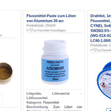
Flussmittel-Paste zum Löten
Drahtlot, 1
von Aluminium 20 мл
Flussmittel, 
CYNEL Sn6
Produktcode: 150426
SW26/2.5% 
zu Favoriten hinzufügen
21
(WG-01X-01-
en
LC60-1.00/0
Produktcode: 
zu Favori
27
Lötgeräte, Lötmaterial
>
Lötflussmittel
Kategorie
: Flussmittel
Beschreibung
: Zum Löten von