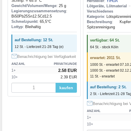
Schmp. = 65.5 °C
Hersteller
:
YiHUA
Gewicht/Volumen/Menge
: 25 g
Lötgeräte, Lötmaterial
>
Legierungszusammensetzung
:
Verschiedenes
Bi50Pb25Sn12.5Cd12.5
Kategorie
: Lötspitzenrein
Schmelzpunkt
: 65,5°C
Beschreibung
: Kupfer
Lottyp
: Bleihaltig
Spitzenreinigung
auf Bestellung: 12 St.
verfügbar: 64 St.
12 St. - Lieferzeit 21-28 Tag (e)
64 St. - stock Köln
Benachrichtigung bei Verfügbarkeit
erwartet: 2011 St.
ANZAHL
PRIVATKUNDE
1000 St. - erwartet 07.10
2.58 EUR
1+
1000 St. - erwartet 02.12
11 St. - erwartet
10+
2.39 EUR
auf Bestellung: 2 St.
kaufen
2 St. - Lieferzeit 21-28 Tag
Benachrichtigung bei V
ANZAHL
1+
10+