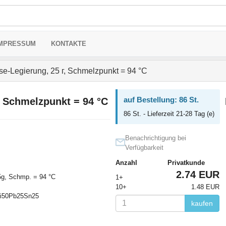
MPRESSUM
KONTAKTE
e-Legierung, 25 г, Schmelzpunkt = 94 °С
auf Bestellung: 86 St.
, Schmelzpunkt = 94 °С
86 St. - Lieferzeit 21-28 Tag (e)
Benachrichtigung bei
Verfügbarkeit
Anzahl
Privatkunde
2.74 EUR
5g, Schmp. = 94 °C
1+
10+
1.48 EUR
Bi50Pb25Sn25
kaufen