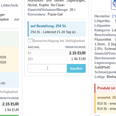
Aluminium und seinen Legierungen,
Nickel, Kupfer. No-Clean
Löttechnik.
Gewicht/Volumen/Menge
: 20 г
Konsistenz
: Paste-Gel
iger
Hersteller
:
C
späne zur
Lötgeräte, L
Lötpasten
auf Bestellung: 254 St.
Kategorie
: Lo
254 St. - Lieferzeit 21-28 Tag (e)
Beschreibun
Flussmittel.
Benachrichtigung bei Verfügbarkeit
1.0mm; 0.1kg
ANZAHL
PRIVATKUNDE
2.5%; Schmel
2.15 EUR
1+
Gewicht/Vol
.2026
Durchmesser
10+
1.96 EUR
.2026
Legierungsz
Sn60Pb40
kaufen
Schmelzpunk
Lottyp
: Bleiha
 (e)
Produkt ist
erfügbarkeit
erwartet: 16
PRIVATKUNDE
810 St. - erw
2.15 EUR
810 St. - erw
1.94 EUR