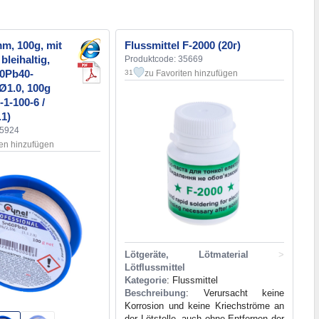
mm, 100g, mit
Flussmittel F-2000 (20г)
bleihaltig,
Produktcode: 35669
0Pb40-
zu Favoriten hinzufügen
31
Ø1.0, 100g
1-100-6 /
.1)
15924
ten hinzufügen
Lötgeräte, Lötmaterial
>
Lötflussmittel
Kategorie
: Flussmittel
Beschreibung
: Verursacht keine
Korrosion und keine Kriechströme an
der Lötstelle, auch ohne Entfernen der