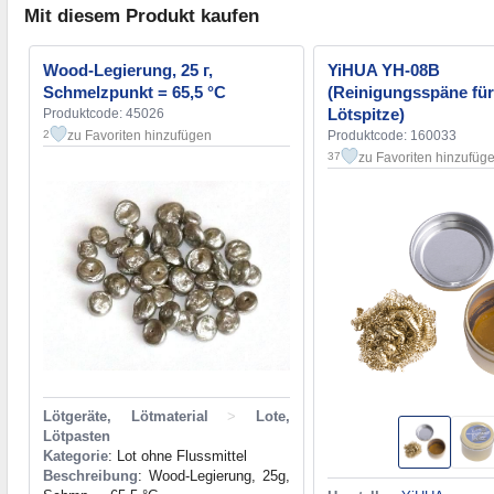
Mit diesem Produkt kaufen
Wood-Legierung, 25 г,
YiHUA YH-08B
Schmelzpunkt = 65,5 °С
(Reinigungsspäne für
Lötspitze)
Produktcode: 45026
zu Favoriten hinzufügen
Produktcode: 160033
2
zu Favoriten hinzufüg
37
Lötgeräte, Lötmaterial
>
Lote,
Lötpasten
Kategorie
: Lot ohne Flussmittel
Beschreibung
: Wood-Legierung, 25g,