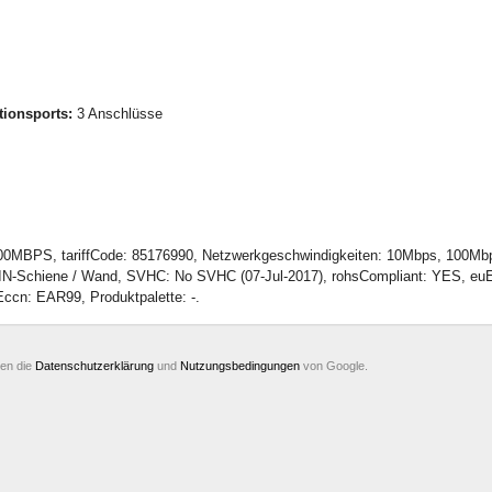
ionsports:
3 Anschlüsse
PS, tariffCode: 85176990, Netzwerkgeschwindigkeiten: 10Mbps, 100Mbps, 
N-Schiene / Wand, SVHC: No SVHC (07-Jul-2017), rohsCompliant: YES, euEccn
ccn: EAR99, Produktpalette: -.
ten die
Datenschutzerklärung
und
Nutzungsbedingungen
von Google.