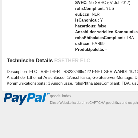
SVHC:
No SVHC (07-Jul-2017)
rohsCompliant:
YES
euEccn:
NLR
isCanonical:
Y
hazardous:
false
Anzahl der seriellen Kommunikat
rohsPhthalatesCompliant:
TBA
usEccn:
EAR99
Produktpalette:
-
Technische Details
RSETHER ELC
Description: ELC - RSETHER - RS232/485/422-ENET SER-WANDL 10/100MB
Anzahl der Ethernet-Anschlüsse: 1Anschlüsse, Geräteserver-Montage: DI
Kommunikationsports: 3 Anschlüsse, rohsPhthalatesCompliant: TBA, usE
goods index
Diese Website ist durch reCAPTCHA geschützt und es gel