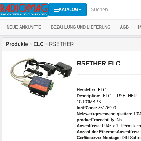
KATALOG
NEUE ANKÜNFTE
BEZAHLUNG UND LIEFERUNG
AGB
I
Produkte
>
ELC
>
RSETHER
RSETHER ELC
Hersteller
:
ELC
Description:
ELC - RSETHER - 
10/100MBPS
tariffCode:
85176990
Netzwerkgeschwindigkeiten:
10M
productTraceability:
No
Anschlüsse:
RJ45 x 1, Reihenkle
Anzahl der Ethernet-Anschlüsse:
Geräteserver-Montage:
DIN-Schie