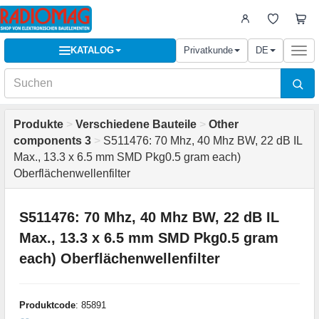
KATALOG
Privatkunde
DE
Togg
navi
Produkte
>
Verschiedene Bauteile
>
Other
components 3
>
S511476: 70 Mhz, 40 Mhz BW, 22 dB IL
Max., 13.3 x 6.5 mm SMD Pkg0.5 gram each)
Oberflächenwellenfilter
S511476: 70 Mhz, 40 Mhz BW, 22 dB IL
Max., 13.3 x 6.5 mm SMD Pkg0.5 gram
each) Oberflächenwellenfilter
Produktcode
: 85891