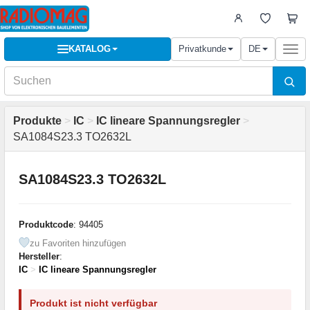
KATALOG
Privatkunde
DE
Togg
navi
Produkte
>
IC
>
IC lineare Spannungsregler
>
SA1084S23.3 TO2632L
SA1084S23.3 TO2632L
Produktcode
: 94405
zu Favoriten hinzufügen
Hersteller
:
IC
>
IC lineare Spannungsregler
Produkt ist nicht verfügbar