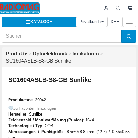
KATALOG
Privatkunde
DE
Togg
navi
Produkte
>
Optoelektronik
>
Indikatoren
>
SC1604ASLB-S8-GB Sunlike
SC1604ASLB-S8-GB Sunlike
Produktcode
: 29042
zu Favoriten hinzufügen
Hersteller
:
Sunlike
Zeichenzahl / Matrixauflösung (Punkte)
: 16x4
Technologie / Typ
: COB
Abmessungen / Punktgröße
: 87x60x8.8 mm (12.7) / 0.55x0.55
mm