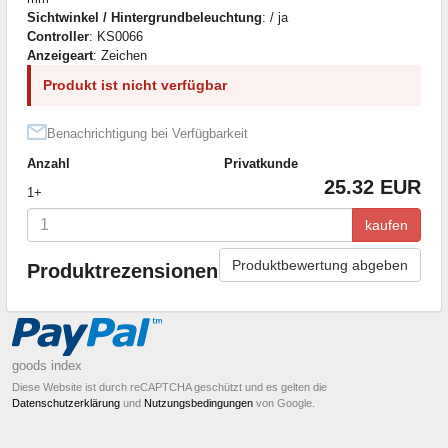
Sichtwinkel / Hintergrundbeleuchtung
: / ja
Controller
: KS0066
Anzeigeart
: Zeichen
Produkt ist nicht verfügbar
Benachrichtigung bei Verfügbarkeit
Anzahl
Privatkunde
25.32 EUR
1+
kaufen
Produktbewertung abgeben
Produktrezensionen
goods index
Diese Website ist durch reCAPTCHA geschützt und es gelten die
Datenschutzerklärung
und
Nutzungsbedingungen
von Google.