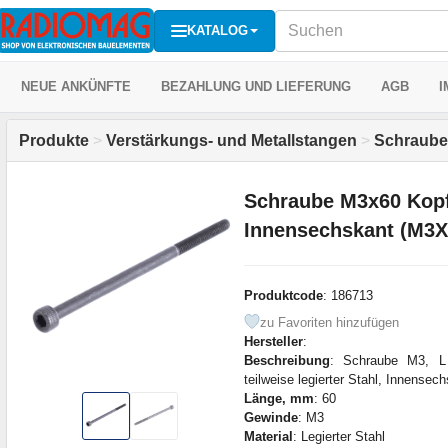
KATALOG
NEUE ANKÜNFTE
BEZAHLUNG UND LIEFERUNG
AGB
I
Produkte
>
Verstärkungs- und Metallstangen
>
Schraub
Schraube M3x60 Kopf
Innensechskant (M3X
Produktcode
: 186713
zu Favoriten hinzufügen
Hersteller
:
Beschreibung
: Schraube M3, L
teilweise legierter Stahl, Innensec
Länge, mm
: 60
Gewinde
: M3
Material
: Legierter Stahl