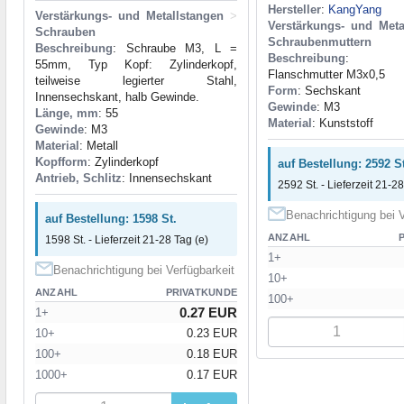
Hersteller
:
KangYang
Verstärkungs- und Metallstangen
>
Verstärkungs- und Meta
Schrauben
Schraubenmuttern
Beschreibung
: Schraube M3, L =
Beschreibung
: Kuns
55mm, Typ Kopf: Zylinderkopf,
Flanschmutter М3x0,5
teilweise legierter Stahl,
Form
: Sechskant
Innensechskant, halb Gewinde.
Gewinde
: M3
Länge, mm
: 55
Material
: Kunststoff
Gewinde
: M3
Material
: Metall
Kopfform
: Zylinderkopf
auf Bestellung: 2592 St
Antrieb, Schlitz
: Innensechskant
2592 St. - Lieferzeit 21-28
Benachrichtigung bei V
auf Bestellung: 1598 St.
ANZAHL
1598 St. - Lieferzeit 21-28 Tag (e)
1+
Benachrichtigung bei Verfügbarkeit
10+
ANZAHL
PRIVATKUNDE
100+
0.27 EUR
1+
10+
0.23 EUR
100+
0.18 EUR
1000+
0.17 EUR