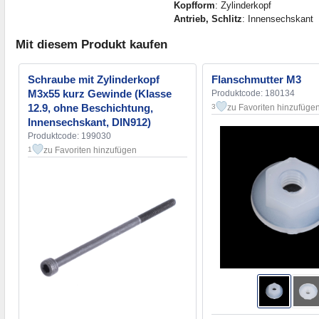
Kopfform
: Zylinderkopf
Antrieb, Schlitz
: Innensechskant
Mit diesem Produkt kaufen
Schraube mit Zylinderkopf
Flanschmutter М3
M3x55 kurz Gewinde (Klasse
Produktcode: 180134
12.9, ohne Beschichtung,
zu Favoriten hinzufüge
3
Innensechskant, DIN912)
Produktcode: 199030
zu Favoriten hinzufügen
1