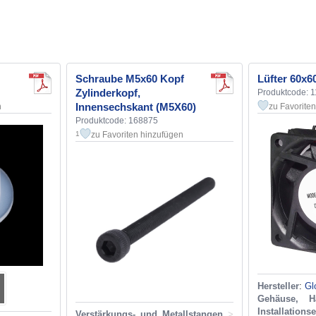
Schraube M5x60 Kopf
Lüfter 60x6
Zylinderkopf,
Produktcode: 
Innensechskant (M5X60)
n
zu Favorite
Produktcode: 168875
zu Favoriten hinzufügen
1
Hersteller
:
Gl
Gehäuse, H
Installations
Verstärkungs- und Metallstangen
>