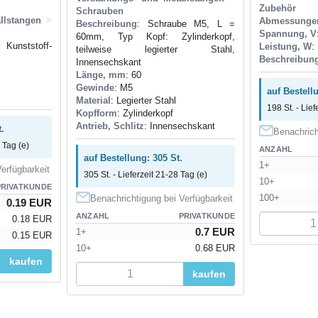
Zubehör
Schrauben
llstangen
>
Abmessunge
Beschreibung
: Schraube M5, L =
Spannung, V
60mm, Typ Kopf: Zylinderkopf,
tstoff-
Leistung, W
:
teilweise legierter Stahl,
Beschreibun
Innensechskant
Länge, mm
: 60
Gewinde
: M5
auf Bestell
Material
: Legierter Stahl
198 St. - Lief
Kopfform
: Zylinderkopf
Antrieb, Schlitz
: Innensechskant
.
Benachrich
 Tag (e)
ANZAHL
auf Bestellung: 305 St.
1+
erfügbarkeit
305 St. - Lieferzeit 21-28 Tag (e)
10+
PRIVATKUNDE
100+
Benachrichtigung bei Verfügbarkeit
0.19 EUR
ANZAHL
PRIVATKUNDE
0.18 EUR
0.7 EUR
1+
0.15 EUR
10+
0.68 EUR
kaufen
kaufen