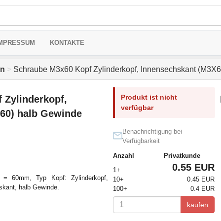
MPRESSUM
KONTAKTE
en
>
Schraube M3x60 Kopf Zylinderkopf, Innensechskant (M3X6
Produkt ist nicht
 Zylinderkopf,
verfügbar
60) halb Gewinde
Benachrichtigung bei
Verfügbarkeit
Anzahl
Privatkunde
0.55 EUR
1+
 = 60mm, Typ Kopf: Zylinderkopf,
10+
0.45 EUR
hskant, halb Gewinde.
100+
0.4 EUR
kaufen