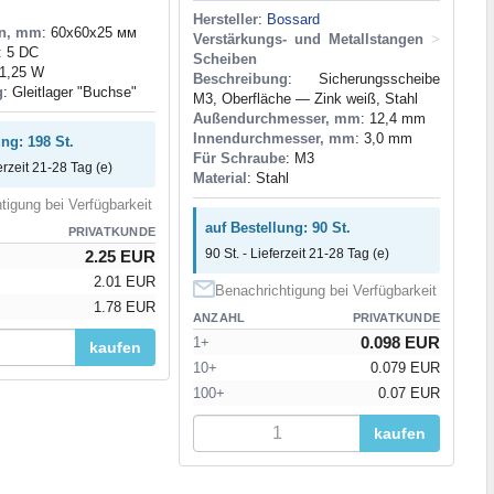
Hersteller
:
Bossard
n, mm
: 60x60x25 мм
Verstärkungs- und Metallstangen
>
: 5 DC
Scheiben
 1,25 W
Beschreibung
: Sicherungsscheibe
g
: Gleitlager "Buchse"
М3, Oberfläche — Zink weiß, Stahl
Außendurchmesser, mm
: 12,4 mm
Innendurchmesser, mm
: 3,0 mm
ung: 198 St.
Für Schraube
: M3
erzeit 21-28 Tag (e)
Material
: Stahl
tigung bei Verfügbarkeit
auf Bestellung: 90 St.
PRIVATKUNDE
90 St. - Lieferzeit 21-28 Tag (e)
2.25 EUR
2.01 EUR
Benachrichtigung bei Verfügbarkeit
1.78 EUR
ANZAHL
PRIVATKUNDE
0.098 EUR
1+
kaufen
10+
0.079 EUR
100+
0.07 EUR
kaufen