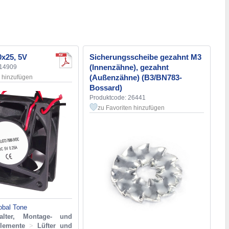
0x25, 5V
Sicherungsscheibe gezahnt М3
(Innenzähne), gezahnt
114909
(Außenzähne) (B3/BN783-
n hinzufügen
Bossard)
Produktcode: 26441
zu Favoriten hinzufügen
obal Tone
alter, Montage- und
elemente
>
Lüfter und