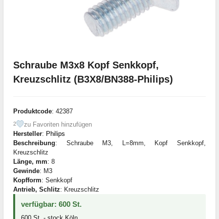
Schraube M3x8 Kopf Senkkopf,
Kreuzschlitz (B3X8/BN388-Philips)
Produktcode
: 42387
zu Favoriten hinzufügen
2
Hersteller
:
Philips
Beschreibung
: Schraube M3, L=8mm, Kopf Senkkopf,
Kreuzschlitz
Länge, mm
: 8
Gewinde
: M3
Kopfform
: Senkkopf
Antrieb, Schlitz
: Kreuzschlitz
verfügbar: 600 St.
600 St. - stock Köln