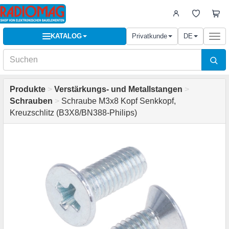
KATALOG
Privatkunde
DE
Togg
navi
Produkte
>
Verstärkungs- und Metallstangen
>
Schrauben
>
Schraube M3x8 Kopf Senkkopf,
Kreuzschlitz (B3X8/BN388-Philips)