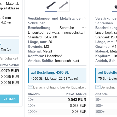
, Material:
gkeitsklasse
m
: 9 mm
Verstärkungs- und Metallstangen
>
Verstärkungs
: 4,2 мм
Schrauben
Schrauben
Beschreibung
: Schraube mit
Beschreibun
Linsenkopf, schwarz, Innensechskant.
Linsenkopf, s
Standard: ISO7380
Standard: IS
Länge, mm
: 20
Länge, mm
: 
.
Gewinde
: M3
Gewinde
: M4
 Tag (e)
Material
: Metall
Material
: Meta
Kopfform
: Linsenkopf
Kopfform
: Li
erfügbarkeit
Antrieb, Schlitz
: Innensechskant
Antrieb, Schl
PRIVATKUNDE
0.0079 EUR
auf Bestellung: 4560 St.
auf Bestellu
0.0055 EUR
4560 St. - Lieferzeit 21-28 Tag (e)
75 St. - Liefe
0.0046 EUR
Benachrichtigung bei Verfügbarkeit
Benachrich
.
ANZAHL
PRIVATKUNDE
ANZAHL
kaufen
0.043 EUR
10+
10+
100+
0.033 EUR
100+
1000+
0.03 EUR
1000+