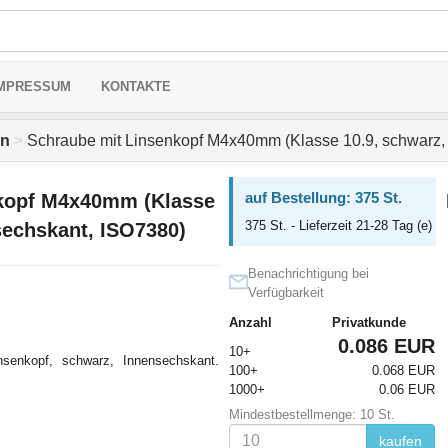
MPRESSUM
KONTAKTE
en
>
Schraube mit Linsenkopf M4x40mm (Klasse 10.9, schwarz,
auf Bestellung: 375 St.
kopf M4x40mm (Klasse
375 St. - Lieferzeit 21-28 Tag (e)
sechskant, ISO7380)
Benachrichtigung bei
Verfügbarkeit
Anzahl
Privatkunde
0.086 EUR
10+
nsenkopf, schwarz, Innensechskant.
100+
0.068 EUR
1000+
0.06 EUR
Mindestbestellmenge: 10 St.
kaufen