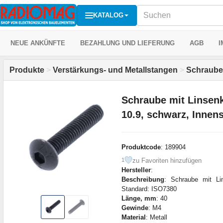
KATALOG
NEUE ANKÜNFTE
BEZAHLUNG UND LIEFERUNG
AGB
I
Produkte
>
Verstärkungs- und Metallstangen
>
Schraub
Schraube mit Linsen
10.9, schwarz, Innen
Produktcode
: 189904
zu Favoriten hinzufügen
1
Hersteller
:
Beschreibung
: Schraube mit Li
Standard: ISO7380
Länge, mm
: 40
Gewinde
: M4
Material
: Metall