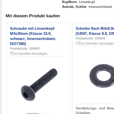
Kopfform
: Linsenkopf
Antrieb, Schlitz
: Innensechskant
Mit diesem Produkt kaufen
Schraube mit Linsenkopf
Scheibe flach M4x0.
M4x30mm (Klasse 10.9,
(GB97, Klasse 8.8, DI
schwarz, Innensechskant,
Produktcode: 189844
ISO7380)
zu Favoriten hinzufüge
2
Produktcode: 189900
zu Favoriten hinzufügen
Verstärkungs- und Meta
Scheiben