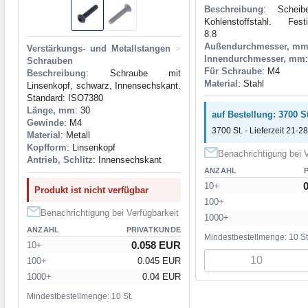
Beschreibung
: Scheibe
Kohlenstoffstahl. Festi
8.8
Außendurchmesser, m
Verstärkungs- und Metallstangen
>
Innendurchmesser, mm
Schrauben
Für Schraube
: M4
Beschreibung
: Schraube mit
Material
: Stahl
Linsenkopf, schwarz, Innensechskant.
Standard: ISO7380
Länge, mm
: 30
auf Bestellung: 3700 St
Gewinde
: M4
3700 St. - Lieferzeit 21-28
Material
: Metall
Kopfform
: Linsenkopf
Benachrichtigung bei V
Antrieb, Schlitz
: Innensechskant
ANZAHL
10+
Produkt ist nicht verfügbar
100+
Benachrichtigung bei Verfügbarkeit
1000+
ANZAHL
PRIVATKUNDE
Mindestbestellmenge: 10 St
0.058 EUR
10+
100+
0.045 EUR
1000+
0.04 EUR
Mindestbestellmenge: 10 St.