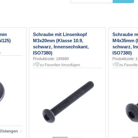
8mm
Schraube mit Linsenkopf
Schraube m
N125)
M3x20mm (Klasse 10.9,
M4x35mm (K
schwarz, Innensechskant,
schwarz, In
ISO7380)
ISO7380)
n
Produktcode: 189880
Produktcode: 
zu Favoriten hinzufügen
zu Favorit
2
1
llstangen
>