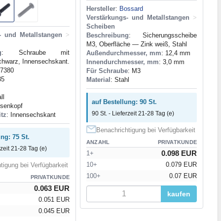
Hersteller
:
Bossard
Verstärkungs- und Metallstangen
>
Scheiben
- und Metallstangen
>
Beschreibung
: Sicherungsscheibe
М3, Oberfläche — Zink weiß, Stahl
g
: Schraube mit
Außendurchmesser, mm
: 12,4 mm
chwarz, Innensechskant.
Innendurchmesser, mm
: 3,0 mm
O7380
Für Schraube
: M3
35
Material
: Stahl
ll
auf Bestellung: 90 St.
nsenkopf
90 St. - Lieferzeit 21-28 Tag (e)
itz
: Innensechskant
Benachrichtigung bei Verfügbarkeit
ng: 75 St.
ANZAHL
PRIVATKUNDE
rzeit 21-28 Tag (e)
0.098 EUR
1+
10+
0.079 EUR
tigung bei Verfügbarkeit
100+
0.07 EUR
PRIVATKUNDE
0.063 EUR
kaufen
0.051 EUR
0.045 EUR