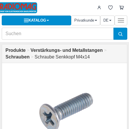
KATALOG
Privatkunde
DE
Togg
navi
Produkte
>
Verstärkungs- und Metallstangen
>
Schrauben
>
Schraube Senkkopf M4x14