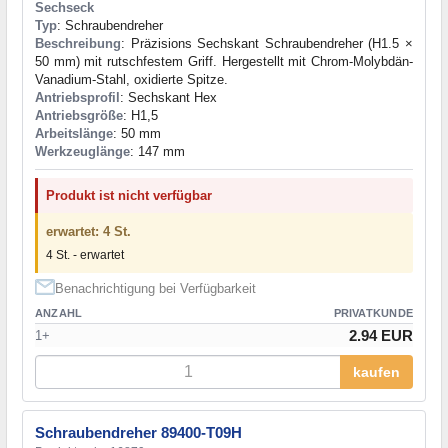
Sechseck
Typ
: Schraubendreher
Beschreibung
: Präzisions Sechskant Schraubendreher (H1.5 ×
50 mm) mit rutschfestem Griff. Hergestellt ​​mit Chrom-Molybdän-
Vanadium-Stahl, oxidierte Spitze.
Antriebsprofil
: Sechskant Hex
Antriebsgröße
: H1,5
Arbeitslänge
: 50 mm
Werkzeuglänge
: 147 mm
Produkt ist nicht verfügbar
erwartet: 4 St.
4 St. - erwartet
Benachrichtigung bei Verfügbarkeit
ANZAHL
PRIVATKUNDE
2.94 EUR
1+
kaufen
Schraubendreher 89400-T09H