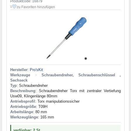
Produktcode: 16879
zu Favoriten hinzufügen
1
Hersteller
:
Pro'sKit
Werkzeuge
>
Schraubendreher, Schraubenschlüssel ,
Sechseck
Typ
: Schraubendreher
Beschreibung
: Schraubendreher Torx mit zentraler Vertiefung
Usw09, Klingenlänge 80mm
Antriebsprofil
: Torx manipulationssicher
Antriebsgröße
: T09H
Arbeitslänge
: 80 mm
Werkzeuglänge
: 165 mm
verfügbar: 2 St.