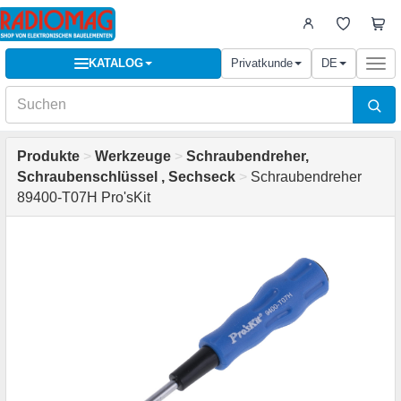
KATALOG
Privatkunde
DE
Togg
navi
Produkte
>
Werkzeuge
>
Schraubendreher,
Schraubenschlüssel , Sechseck
>
Schraubendreher
89400-T07H Pro'sKit