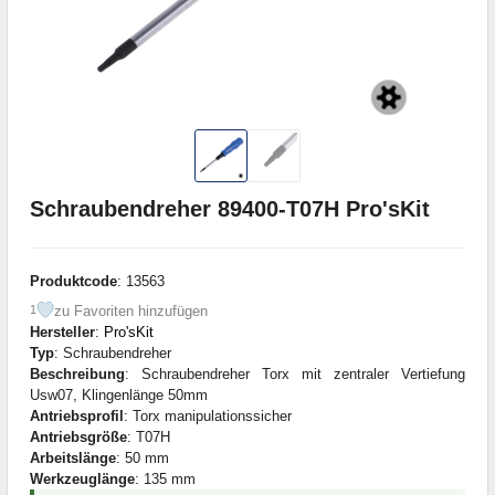
Schraubendreher 89400-T07H Pro'sKit
Produktcode
: 13563
zu Favoriten hinzufügen
1
Hersteller
:
Pro'sKit
Typ
: Schraubendreher
Beschreibung
: Schraubendreher Torx mit zentraler Vertiefung
Usw07, Klingenlänge 50mm
Antriebsprofil
: Torx manipulationssicher
Antriebsgröße
: T07H
Arbeitslänge
: 50 mm
Werkzeuglänge
: 135 mm