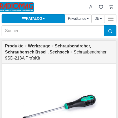
KATALOG
Privatkunde
DE
Togg
navi
Produkte
>
Werkzeuge
>
Schraubendreher,
Schraubenschlüssel , Sechseck
>
Schraubendreher
9SD-213A Pro'sKit