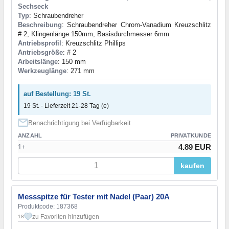
Sechseck
Typ
: Schraubendreher
Beschreibung
: Schraubendreher Chrom-Vanadium Kreuzschlitz
# 2, Klingenlänge 150mm, Basisdurchmesser 6mm
Antriebsprofil
: Kreuzschlitz Phillips
Antriebsgröße
: # 2
Arbeitslänge
: 150 mm
Werkzeuglänge
: 271 mm
auf Bestellung: 19 St.
19 St. - Lieferzeit 21-28 Tag (e)
Benachrichtigung bei Verfügbarkeit
ANZAHL
PRIVATKUNDE
4.89 EUR
1+
kaufen
Messspitze für Tester mit Nadel (Paar) 20A
Produktcode: 187368
zu Favoriten hinzufügen
18