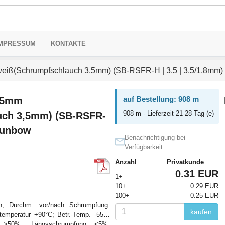
MPRESSUM
KONTAKTE
eiß(Schrumpfschlauch 3,5mm) (SB-RSFR-H | 3.5 | 3,5/1,8mm
auf Bestellung: 908 m
,5mm
908 m - Lieferzeit 21-28 Tag (e)
uch 3,5mm) (SB-RSFR-
 Sunbow
Benachrichtigung bei
Verfügbarkeit
Anzahl
Privatkunde
0.31 EUR
1+
10+
0.29 EUR
100+
0.25 EUR
h, Durchm. vor/nach Schrumpfung:
kaufen
temperatur +90°C; Betr.-Temp. -55…
g >50%, Längsschrumpfung <5%;