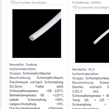
zu Favoriten hinzufügen
Produktcode: 100440
1
zu Favoriten hinzufüge
3
Hersteller
:
Sunbow
Isoliermaterialien
Hersteller
:
KLS
Gruppe
: Schrumpfschläuche
Isoliermaterialien
Beschreibung
: Schrumpfschlauch,
Gruppe
: Schrumpfschläu
Durchmesser vor/nach Schrumpfung:
Beschreibung
: Schrum
5/2,5mm; Farbe weiß;
Durchm. vor/nach Sc
Schrumpftemperatur +84...120°C;
2,5/1,3 mm; Far
Betriebstemperatur. -55 ... +125°C;
Schrumpftemperatur + 90
radiale Schrumpfung >50%,
Temp. -55... + 125 °
Längsschrumpfung <5%;
Schrumpfung 
Durchschlagfestigkeit >15kV/mm,
Längsschrumpfu