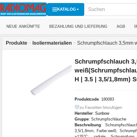
KATALOG
NEUE ANKÜNFTE
BEZAHLUNG UND LIEFERUNG
AGB
I
Produkte
>
Isoliermaterialien
>
Schrumpfschlauch 3,5mm w
Schrumpfschlauch 3
weiß(Schrumpfschla
H | 3.5 | 3,5/1,8mm)
Produktcode
: 180083
zu Favoriten hinzufügen
Hersteller
:
Sunbow
Gruppe
: Schrumpfschläuche
Beschreibung
: Schrumpfschlauc
3,5/1,8mm; Farbe:weiß; Schrumpf
+125°C; radiale Schrumpfun