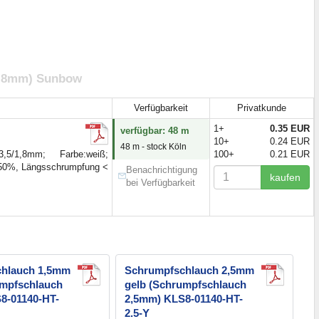
1,8mm) Sunbow
Verfügbarkeit
Privatkunde
1+
0.35 EUR
verfügbar: 48 m
10+
0.24 EUR
48 m - stock Köln
5/1,8mm; Farbe:weiß;
100+
0.21 EUR
> 50%, Längsschrumpfung <
Benachrichtigung
kaufen
bei Verfügbarkeit
hlauch 1,5mm
Schrumpfschlauch 2,5mm
umpfschlauch
gelb (Schrumpfschlauch
8-01140-HT-
2,5mm) KLS8-01140-HT-
2.5-Y