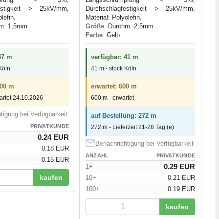
festigkeit > 25kV/mm,
Durchschlagfestigkeit > 25kV/mm,
lefin.
Material: Polyolefin.
hm. 1,5mm
Größe
: Durchm. 2,5mm
Farbe
: Gelb
47 m
verfügbar: 41 m
Köln
41 m - stock Köln
200 m
erwartet: 600 m
artet 24.10.2026
600 m - erwartet
tigung bei Verfügbarkeit
auf Bestellung: 272 m
PRIVATKUNDE
272 m - Lieferzeit 21-28 Tag (e)
0.24 EUR
Benachrichtigung bei Verfügbarkeit
0.18 EUR
ANZAHL
PRIVATKUNDE
0.15 EUR
0.29 EUR
1+
kaufen
10+
0.21 EUR
100+
0.19 EUR
kaufen