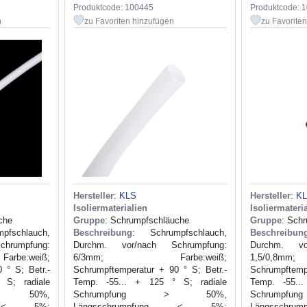
Produktcode: 100445
Produktcode: 
n
zu Favoriten hinzufügen
zu Favorite
Hersteller
:
KLS
Hersteller
:
K
Isoliermaterialien
Isoliermateri
che
Gruppe
: Schrumpfschläuche
Gruppe
: Sch
pfschlauch,
Beschreibung
: Schrumpfschlauch,
Beschreibun
hrumpfung:
Durchm. vor/nach Schrumpfung:
Durchm. vo
be:weiß;
6/3mm; Farbe:weiß;
1,5/0,8m
 ° S; Betr.-
Schrumpftemperatur + 90 ° S; Betr.-
Schrumpftemp
 S; radiale
Temp. -55... + 125 ° S; radiale
Temp. -55..
> 50%,
Schrumpfung > 50%,
Schrum
ng < 5%;
Längsschrumpfung < 5%;
Längssch