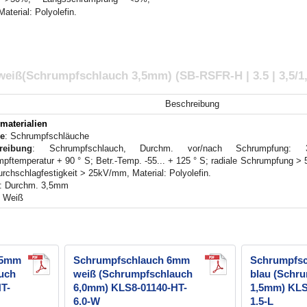
terial: Polyolefin.
eiß(Schrumpfschlauch 3,5mm) (SB-RSFR-H | 3.5 | 3,5/
Beschreibung
rmaterialien
e
: Schrumpfschläuche
reibung
: Schrumpfschlauch, Durchm. vor/nach Schrumpfung: 3,
pftemperatur + 90 ° S; Betr.-Temp. -55... + 125 ° S; radiale Schrumpfung 
rchschlagfestigkeit > 25kV/mm, Material: Polyolefin.
: Durchm. 3,5mm
: Weiß
,5mm
Schrumpfschlauch 6mm
Schrumpfsc
uch
weiß (Schrumpfschlauch
blau (Schr
T-
6,0mm) KLS8-01140-HT-
1,5mm) KLS
6.0-W
1.5-L