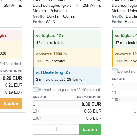
 > 25kV/mm,
Durchschlagfestigkeit > 25kV/mm,
Durchschlag
Material: Polyolefin.
Material: Polyo
Größe
: Durchm. 6,0mm
Größe
: Durc
Farbe
: Weiß
Farbe
: Blau
ügbar
verfügbar: 42 m
verfügbar: 
42 m - stock Köln
47 m - stock 
2026
erwartet: 1000 m
erwartet: 1
1000 m - erwartet
1200 m - erw
erfügbarkeit
Benachrich
PRIVATKUNDE
auf Bestellung: 2 m
0.29 EUR
ANZAHL
2 m - Lieferzeit 21-28 Tag (e)
0.21 EUR
1+
Benachrichtigung bei Verfügbarkeit
0.19 EUR
10+
ANZAHL
PRIVATKUNDE
100+
kaufen
0.39 EUR
1+
10+
0.33 EUR
100+
0.3 EUR
kaufen