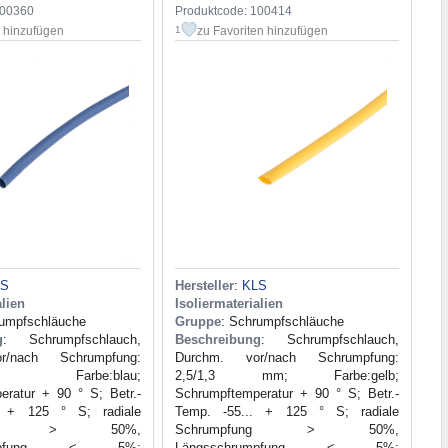
100360
Produktcode: 100414
n hinzufügen
zu Favoriten hinzufügen
1
LS
Hersteller
:
KLS
alien
Isoliermaterialien
rumpfschläuche
Gruppe
: Schrumpfschläuche
g
: Schrumpfschlauch,
Beschreibung
: Schrumpfschlauch,
r/nach Schrumpfung:
Durchm. vor/nach Schrumpfung:
m; Farbe:blau;
2,5/1,3 mm; Farbe:gelb;
eratur + 90 ° S; Betr.-
Schrumpftemperatur + 90 ° S; Betr.-
. + 125 ° S; radiale
Temp. -55... + 125 ° S; radiale
pfung > 50%,
Schrumpfung > 50%,
rumpfung < 5%;
Längsschrumpfung < 5%;