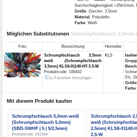
Durchschlagfestigkeit >25kV/mm, Ma
Größe
: Durchm. 3,5mm
Material
: Polyolefin
Farbe
: Weiß
Möglichen Substitutionen
Schrumpfschlauch 3,5mm w
Foto
Bezeichnung
Hersteller
Schrumpfschlauch 3,5mm
KLS
Isolie
weiß (Schrumpfschlauch
Grupp
3,5mm) KLS8-01140-HT-3.5-W
Besch
Produktcode: 100442
Schrum
5%; Du
zu Favoriten hinzufügen
Größe
Farbe
Mit diesem Produkt kaufen
Schrumpfschlauch 5,0mm weiß
Schrumpfschlauch 2
(Schrumpfschlauch 5,0mm)
weiß (Schrumpfschla
(SBD-SWHF | 5 | 5/2,5mm)
2,5mm) KLS8-01140-H
2.5-W
Produktcode: 191584