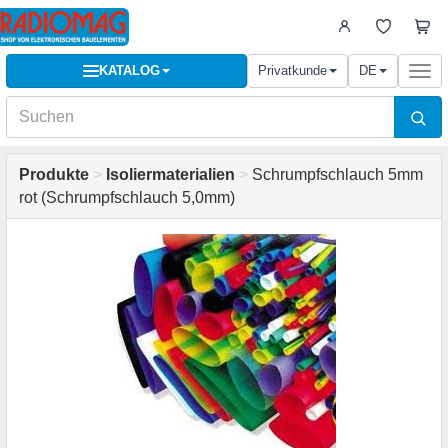
KATALOG
Privatkunde
DE
Togg
navi
Produkte
>
Isoliermaterialien
>
Schrumpfschlauch 5mm
rot (Schrumpfschlauch 5,0mm)