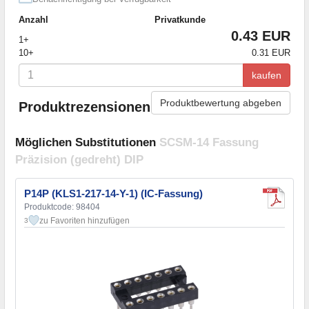
Anzahl
Privatkunde
0.43 EUR
1+
10+
0.31 EUR
kaufen
Produktbewertung abgeben
Produktrezensionen
Möglichen Substitutionen
SCSM-14 Fassung
Präzision (gedreht) DIP
P14P (KLS1-217-14-Y-1) (IC-Fassung)
Produktcode: 98404
zu Favoriten hinzufügen
3