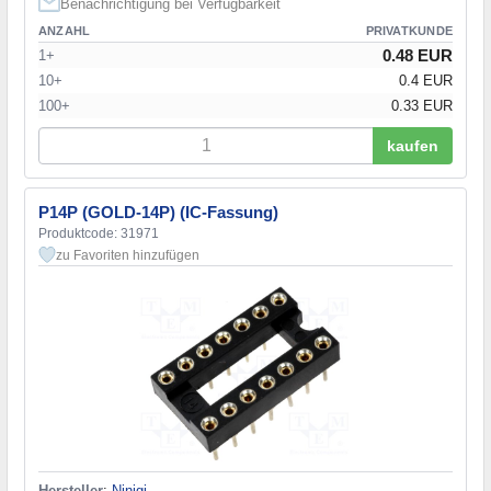
Benachrichtigung bei Verfügbarkeit
ANZAHL
PRIVATKUNDE
0.48 EUR
1+
10+
0.4 EUR
100+
0.33 EUR
kaufen
P14P (GOLD-14P) (IC-Fassung)
Produktcode: 31971
zu Favoriten hinzufügen
Hersteller
:
Ninigi