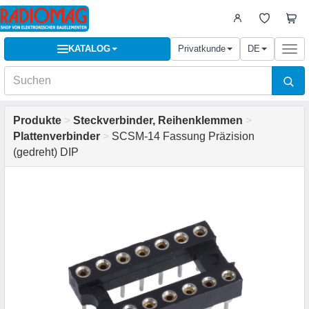
KATALOG
Privatkunde
DE
Togg
navi
Produkte
>
Steckverbinder, Reihenklemmen
>
Plattenverbinder
>
SCSM-14 Fassung Präzision
(gedreht) DIP