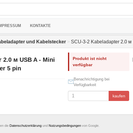
MPRESSUM
KONTAKTE
beladapter und Kabelstecker
>
SCU-3-2 Kabeladapter 2.0 м U
Produkt ist nicht
 2.0 м USB A - Mini
verfügbar
er 5 pin
Benachrichtigung bei
Verfügbarkeit
kaufen
ten die
Datenschutzerklärung
und
Nutzungsbedingungen
von Google.