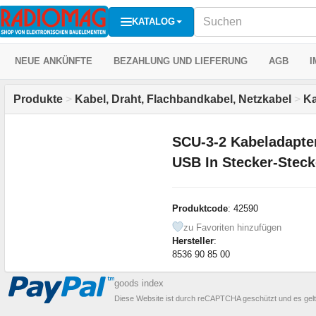
KATALOG
NEUE ANKÜNFTE
BEZAHLUNG UND LIEFERUNG
AGB
I
Produkte
>
Kabel, Draht, Flachbandkabel, Netzkabel
>
Ka
SCU-3-2 Kabeladapter
USB In Stecker-Steck
Produktcode
: 42590
zu Favoriten hinzufügen
Hersteller
:
8536 90 85 00
goods index
Diese Website ist durch reCAPTCHA geschützt und es gel