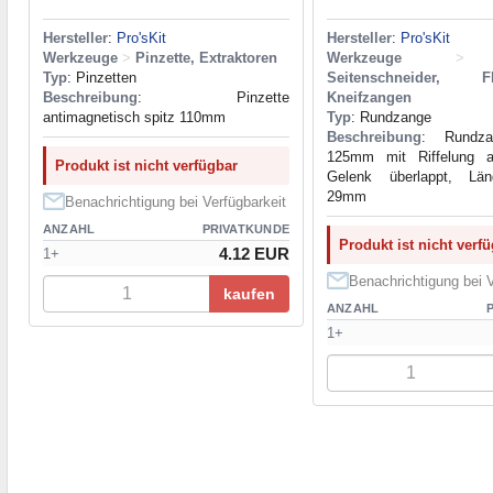
Hersteller
:
Pro'sKit
Hersteller
:
Pro'sKit
Werkzeuge
>
Pinzette, Extraktoren
Werkzeuge
>
Typ
: Pinzetten
Seitenschneider, Fl
Beschreibung
: Pinzette
Kneifzangen
antimagnetisch spitz 110mm
Typ
: Rundzange
Beschreibung
: Rundza
125mm mit Riffelung a
Produkt ist nicht verfügbar
Gelenk überlappt, Lä
29mm
Benachrichtigung bei Verfügbarkeit
ANZAHL
PRIVATKUNDE
Produkt ist nicht verf
4.12 EUR
1+
Benachrichtigung bei V
kaufen
ANZAHL
1+