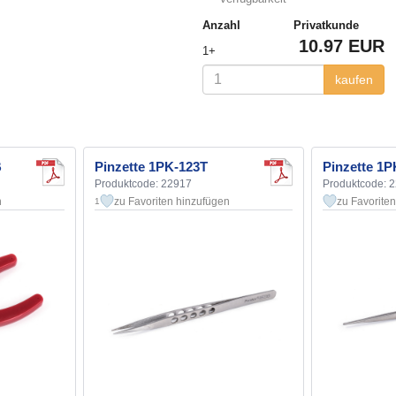
Anzahl
Privatkunde
10.97 EUR
1+
kaufen
B
Pinzette 1PK-123T
Pinzette 1P
Produktcode: 22917
Produktcode: 
n
zu Favoriten hinzufügen
zu Favorite
1