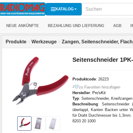
KATALOG
NEUE ANKÜNFTE
BEZAHLUNG UND LIEFERUNG
AGB
I
Produkte
>
Werkzeuge
>
Zangen, Seitenschneider, Flac
Seitenschneider 1PK-
Produktcode
: 26223
zu Favoriten hinzufügen
2
Hersteller
:
Pro'sKit
Typ
: Seitenschneider, Kneifzangen
Beschreibung
: Seitenschneider
überlappt, Kanten Backen unter 
für Draht Durchmesser bis 1,3mm.
8203 20 1000