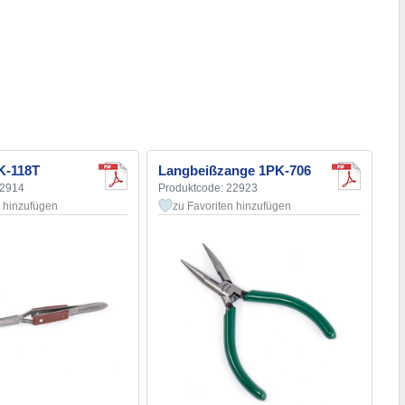
K-118T
Langbeißzange 1PK-706
22914
Produktcode: 22923
n hinzufügen
zu Favoriten hinzufügen