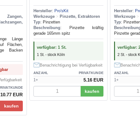
Hersteller
:
Pro'sKit
Hersteller
:
Pr
Zangen,
Werkzeuge
>
Pinzette, Extraktoren
Werkzeuge
>
achzangen,
Typ
: Pinzetten
Typ
: Pinzette
Beschreibung
: Pinzette kräftig
Beschreibun
gerade 165mm spitz
Pinzette gera
nge Länge
uf Flächen,
verfügbar: 1 St.
verfügbar: 2
nge Backen
1 St. - stock Köln
2 St. - stock 
Benachrichtigung bei Verfügbarkeit
Benachrich
ügbar
ANZAHL
PRIVATKUNDE
ANZAHL
5.16 EUR
erfügbarkeit
1+
1+
PRIVATKUNDE
kaufen
10.77 EUR
kaufen