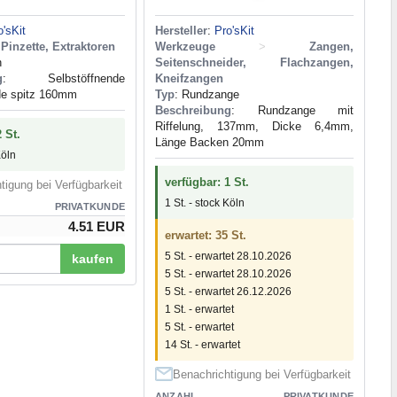
o'sKit
Hersteller
:
Pro'sKit
Pinzette, Extraktoren
Werkzeuge
>
Zangen,
n
Seitenschneider, Flachzangen,
g
: Selbstöffnende
Kneifzangen
de spitz 160mm
Typ
: Rundzange
Beschreibung
: Rundzange mit
Riffelung, 137mm, Dicke 6,4mm,
 St.
Länge Backen 20mm
Köln
verfügbar: 1 St.
tigung bei Verfügbarkeit
1 St. - stock Köln
PRIVATKUNDE
4.51 EUR
erwartet: 35 St.
5 St. - erwartet 28.10.2026
kaufen
5 St. - erwartet 28.10.2026
5 St. - erwartet 26.12.2026
1 St. - erwartet
5 St. - erwartet
14 St. - erwartet
Benachrichtigung bei Verfügbarkeit
ANZAHL
PRIVATKUNDE