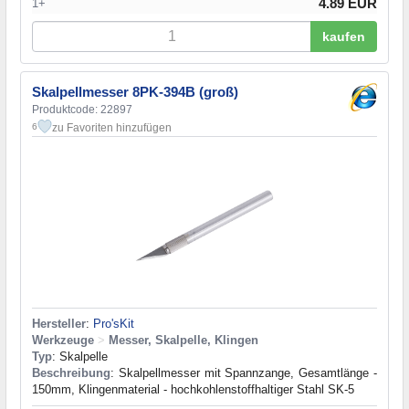
4.89 EUR
1+
kaufen
Skalpellmesser 8PK-394B (groß)
Produktcode: 22897
zu Favoriten hinzufügen
6
Hersteller
:
Pro'sKit
Werkzeuge
>
Messer, Skalpelle, Klingen
Typ
: Skalpelle
Beschreibung
: Skalpellmesser mit Spannzange, Gesamtlänge -
150mm, Klingenmaterial - hochkohlenstoffhaltiger Stahl SK-5