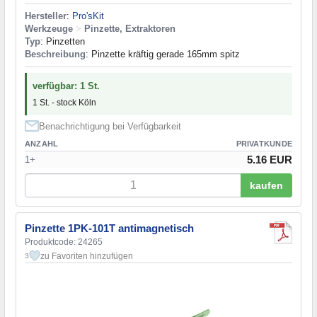
Hersteller
:
Pro'sKit
Werkzeuge
>
Pinzette, Extraktoren
Typ
: Pinzetten
Beschreibung
: Pinzette kräftig gerade 165mm spitz
verfügbar: 1 St.
1 St. - stock Köln
Benachrichtigung bei Verfügbarkeit
ANZAHL
PRIVATKUNDE
5.16 EUR
1+
kaufen
Pinzette 1PK-101T antimagnetisch
Produktcode: 24265
zu Favoriten hinzufügen
3