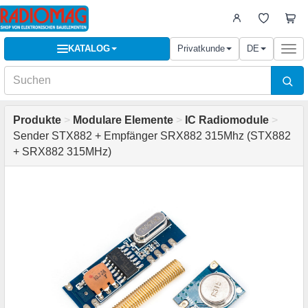
KATALOG
Privatkunde
DE
Togg
navi
Produkte
>
Modulare Elemente
>
IC Radiomodule
>
Sender STX882 + Empfänger SRX882 315Mhz (STX882
+ SRX882 315MHz)