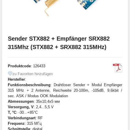
Sender STX882 + Empfänger SRX882
315Mhz (STX882 + SRX882 315MHz)
Produktcode
: 126433
zu Favoriten hinzufügen
Hersteller
:
Funktionsbeschreibung
: Drahtloser Sender + Modul Empfänger
315 MHz + 2 Antenne, Reichweite 20-100m, -105dB, 9,6kbit /
sec. ASK / Modus OOK Modulation
Abmessungen
: 35x10,4x5 мм
Versorgung, V
: 2,4...5,5 V
T, °C
: -30...+85°C
Verbindungsart
: RF
Frequenz
: 315 МГц
Schnittstelle
: digital