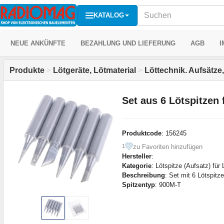
KATALOG
NEUE ANKÜNFTE
BEZAHLUNG UND LIEFERUNG
AGB
I
Produkte
>
Lötgeräte, Lötmaterial
>
Löttechnik. Aufsätze
Set aus 6 Lötspitzen 
Produktcode
: 156245
zu Favoriten hinzufügen
1
Hersteller
:
Kategorie
: Lötspitze (Aufsatz) für
Beschreibung
: Set mit 6 Lötspit
Spitzentyp
: 900M-T