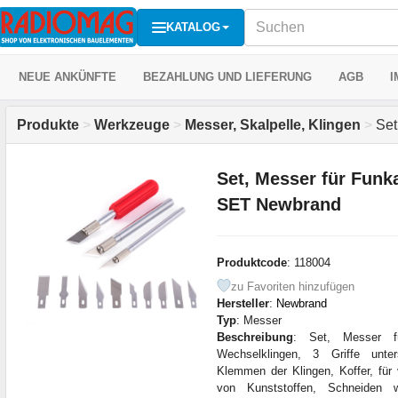
KATALOG
NEUE ANKÜNFTE
BEZAHLUNG UND LIEFERUNG
AGB
I
Produkte
>
Werkzeuge
>
Messer, Skalpelle, Klingen
>
Set
Set, Messer für Fun
SET Newbrand
Produktcode
: 118004
zu Favoriten hinzufügen
Hersteller
:
Newbrand
Typ
: Messer
Beschreibung
: Set, Messer f
Wechselklingen, 3 Griffe unte
Klemmen der Klingen, Koffer, für
von Kunststoffen, Schneiden w