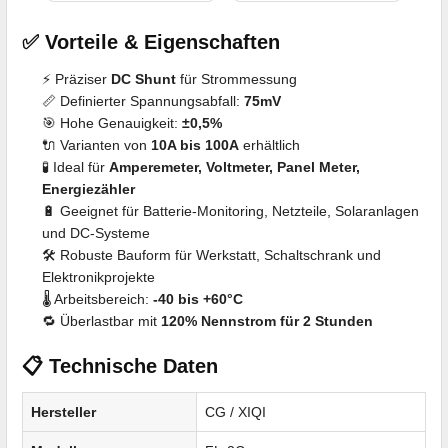
✅ Vorteile & Eigenschaften
⚡ Präziser
DC Shunt
für Strommessung
📏 Definierter Spannungsabfall:
75mV
🎯 Hohe Genauigkeit:
±0,5%
🔌 Varianten von
10A bis 100A
erhältlich
🧪 Ideal für
Amperemeter, Voltmeter, Panel Meter,
Energiezähler
🔋 Geeignet für Batterie-Monitoring, Netzteile, Solaranlagen
und DC-Systeme
🛠️ Robuste Bauform für Werkstatt, Schaltschrank und
Elektronikprojekte
🌡️ Arbeitsbereich:
-40 bis +60°C
🔁 Überlastbar mit
120% Nennstrom für 2 Stunden
📋 Technische Daten
Hersteller
CG / XIQI