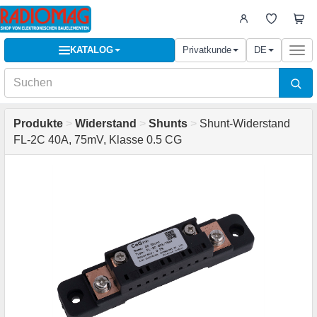
KATALOG
Privatkunde
DE
Togg
navi
Produkte
>
Widerstand
>
Shunts
>
Shunt-Widerstand
FL-2C 40A, 75mV, Klasse 0.5 CG