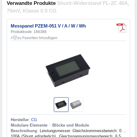
Verwandte Produkte
Shunt-Widerstand FL-2C 40A,
75mV, Klasse 0.5 CG
Messpanel PZEM-051 V / A / W / Wh
Produktcode: 166388
zu Favoriten hinzufügen
4
Hersteller
:
CG
Modulare Elemente
>
Blöcke und Module
Beschreibung
: Leistungsmesser: Gleichstrommessbereich: 0 ...
100A (Shunt erforderlich), Gleichspannungsmessbereich: 6,5 ...