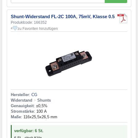
Shunt-Widerstand FL-2C 100A, 75mV, Klasse 0.5
Produktcode: 166352
zu Favoriten hinzufügen
4
Hersteller
:
CG
Widerstand
>
Shunts
Genauigkeit
: ±0,5%
Stromstärke
: 100 А
Maße
: 116x25,5x26,5 mm
verfügbar: 6 St.
6 St. - stock Köln