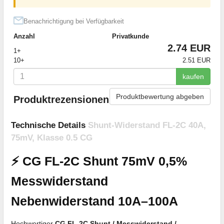
Benachrichtigung bei Verfügbarkeit
Anzahl
Privatkunde
2.74 EUR
1+
10+
2.51 EUR
kaufen
Produktbewertung abgeben
Produktrezensionen
Technische Details
Shunt-Widerstand FL-2C 40A,
75mV, Klasse 0.5 CG
⚡ CG FL-2C Shunt 75mV 0,5%
Messwiderstand
Nebenwiderstand 10A–100A
Hochwertiger
CG FL-2C Shunt / Messwiderstand /