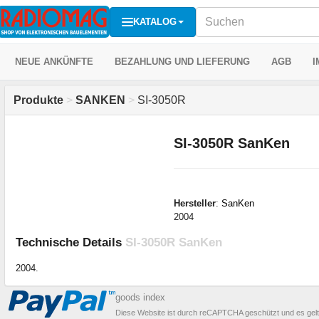
KATALOG
NEUE ANKÜNFTE
BEZAHLUNG UND LIEFERUNG
AGB
I
Produkte
>
SANKEN
>
SI-3050R
SI-3050R SanKen
Hersteller
:
SanKen
2004
Technische Details
SI-3050R SanKen
2004.
goods index
Diese Website ist durch reCAPTCHA geschützt und es gel