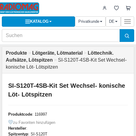
KATALOG
Privatkunde
DE
Togg
navi
Produkte
>
Lötgeräte, Lötmaterial
>
Löttechnik.
Aufsätze, Lötspitzen
>
SI-S120T-4SB-Kit Set Wechsel-
konische Löt- Lötspitzen
SI-S120T-4SB-Kit Set Wechsel- konische
Löt- Lötspitzen
Produktcode
: 116997
zu Favoriten hinzufügen
Hersteller
:
Spitzentyp
: SI-S120T