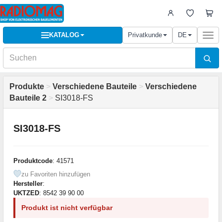
KATALOG
Privatkunde
DE
Togg
navi
Produkte
>
Verschiedene Bauteile
>
Verschiedene
Bauteile 2
>
SI3018-FS
SI3018-FS
Produktcode
: 41571
zu Favoriten hinzufügen
Hersteller
:
UKTZED
: 8542 39 90 00
Produkt ist nicht verfügbar