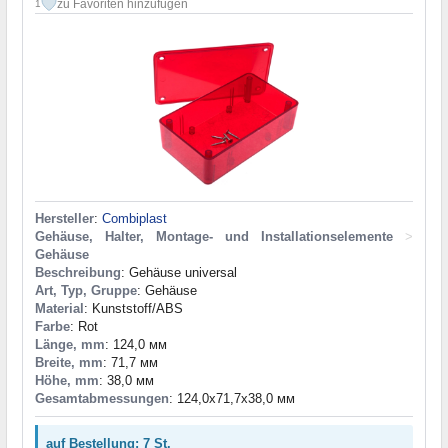
zu Favoriten hinzufügen
1
Hersteller
:
Combiplast
Gehäuse, Halter, Montage- und Installationselemente
>
Gehäuse
Beschreibung
: Gehäuse universal
Art, Typ, Gruppe
: Gehäuse
Material
: Kunststoff/ABS
Farbe
: Rot
Länge, mm
: 124,0 мм
Breite, mm
: 71,7 мм
Höhe, mm
: 38,0 мм
Gesamtabmessungen
: 124,0x71,7x38,0 мм
auf Bestellung: 7 St.