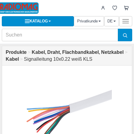
KATALOG
Privatkunde
DE
Togg
navi
Produkte
>
Kabel, Draht, Flachbandkabel, Netzkabel
>
Kabel
>
Signalleitung 10x0.22 weiß KLS