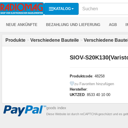
KATALOG
NEUE ANKÜNFTE
BEZAHLUNG UND LIEFERUNG
AGB
I
Produkte
>
Verschiedene Bauteile
>
Verschiedene Bautei
SIOV-S20K130(Varist
Produktcode
: 48258
zu Favoriten hinzufügen
Hersteller
:
UKTZED
: 8533 40 10 00
goods index
Diese Website ist durch reCAPTCHA geschützt und es gel