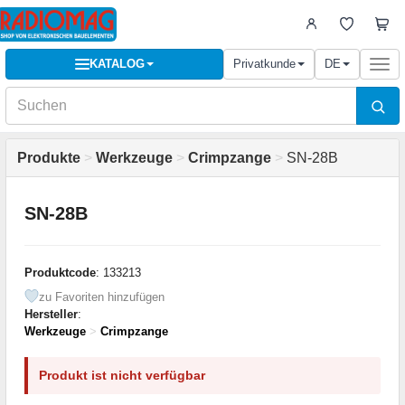
KATALOG
Privatkunde
DE
Togg
navi
Produkte
>
Werkzeuge
>
Crimpzange
>
SN-28B
SN-28B
Produktcode
: 133213
zu Favoriten hinzufügen
Hersteller
:
Werkzeuge
>
Crimpzange
Produkt ist nicht verfügbar