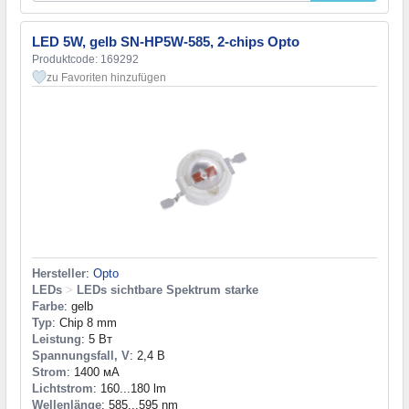
LED 5W, gelb SN-HP5W-585, 2-chips Opto
Produktcode: 169292
zu Favoriten hinzufügen
Hersteller
:
Opto
LEDs
>
LEDs sichtbare Spektrum starke
Farbe
: gelb
Typ
: Chip 8 mm
Leistung
: 5 Вт
Spannungsfall, V
: 2,4 В
Strom
: 1400 мА
Lichtstrom
: 160...180 lm
Wellenlänge
: 585...595 nm