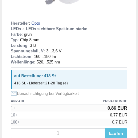
Hersteller
:
Opto
LEDs
>
LEDs sichtbare Spektrum starke
Farbe
: grün
Typ
: Chip 8 mm
Leistung
: 3 Вт
Spannungsfall, V
: 3...3,6 V
Lichtstrom
: 160...180 lm
Wellenlänge
: 520...525 nm
auf Bestellung: 418 St.
418 St. - Lieferzeit 21-28 Tag (e)
Benachrichtigung bei Verfügbarkeit
ANZAHL
PRIVATKUNDE
0.86 EUR
1+
10+
0.77 EUR
100+
0.7 EUR
kaufen