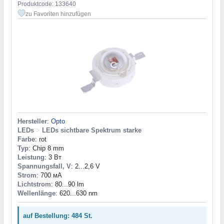
Produktcode: 133640
zu Favoriten hinzufügen
Hersteller
:
Opto
LEDs
>
LEDs sichtbare Spektrum starke
Farbe
: rot
Typ
: Chip 8 mm
Leistung
: 3 Вт
Spannungsfall, V
: 2...2,6 V
Strom
: 700 мА
Lichtstrom
: 80...90 lm
Wellenlänge
: 620...630 nm
auf Bestellung: 484 St.