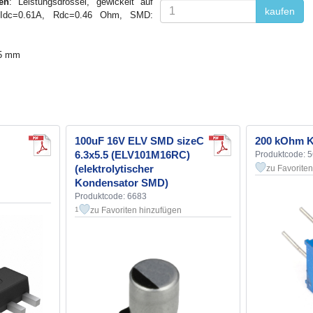
en
: Leistungsdrossel, gewickelt auf
kaufen
%, Idc=0.61A, Rdc=0.46 Ohm, SMD:
,5 mm
100uF 16V ELV SMD sizeC
200 kOhm K
6.3x5.5 (ELV101M16RC)
Produktcode: 
(elektrolytischer
zu Favorite
Kondensator SMD)
Produktcode: 6683
zu Favoriten hinzufügen
1