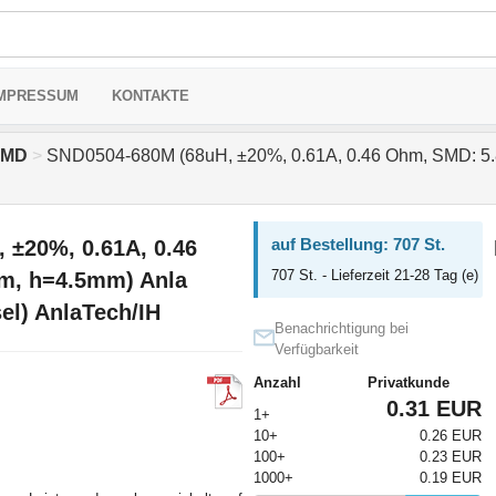
MPRESSUM
KONTAKTE
 SMD
>
SND0504-680M (68uH, ±20%, 0.61A, 0.46 Ohm, SMD: 5.8
auf Bestellung: 707 St.
 ±20%, 0.61A, 0.46
707 St. - Lieferzeit 21-28 Tag (e)
m, h=4.5mm) Anla
el) AnlaTech/IH
Benachrichtigung bei
Verfügbarkeit
Anzahl
Privatkunde
0.31 EUR
1+
10+
0.26 EUR
100+
0.23 EUR
1000+
0.19 EUR