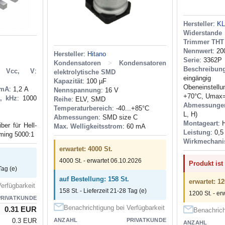
Hersteller
:
K
Widerstande
Trimmer THT
Nennwert
: 2
Hersteller
:
Hitano
Serie
: 3362P
Kondensatoren
>
Kondensatoren
Beschreibun
ng Vcc, V
:
elektrolytische SMD
eingängig 
Kapazität
: 100 µF
Obeneinstel
 mA
: 1,2 А
Nennspannung
: 16 V
+70°C, Umax=
c, kHz
: 1000
Reihe
: ELV, SMD
Abmessunge
Temperaturbereich
: -40...+85°C
L, H)
Abmessungen
: SMD size C
Montageart
: 
ber für Hell-
Max. Welligkeitsstrom
: 60 mA
Leistung
: 0,5
ming 5000:1
Wirkmechan
erwartet: 4000 St.
4000 St. - erwartet 06.10.2026
Produkt ist
Tag (e)
auf Bestellung: 158 St.
erwartet: 12
erfügbarkeit
158 St. - Lieferzeit 21-28 Tag (e)
1200 St. - er
PRIVATKUNDE
Benachrichtigung bei Verfügbarkeit
0.31 EUR
Benachrich
0.3 EUR
ANZAHL
PRIVATKUNDE
ANZAHL