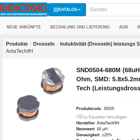
KATALOG
NEUE ANKÜNFTE
BEZAHLUNG UND LIEFERUNG
AGB
I
Produkte
>
Drosseln
>
Induktivität (Drosseln) leistungs
AnlaTech/IH
SND0504-680M (68uH,
Ohm, SMD: 5.8x5.2m
Tech (Leistungsdross
Produktcode
: 39205
zu Favoriten hinzufügen
1
Hersteller
:
AnlaTech/IH
Nennwert
: 68 µH
Genauigkeit
: ±20%