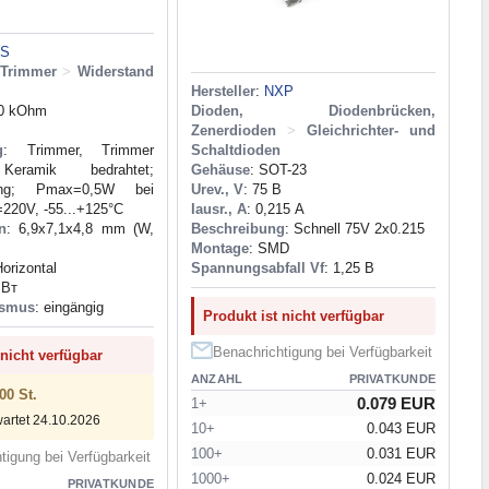
LS
 Trimmer
>
Widerstand
Hersteller
:
NXP
00 kOhm
Dioden, Diodenbrücken,
Zenerdioden
>
Gleichrichter- und
g
: Trimmer, Trimmer
Schaltdioden
Keramik bedrahtet;
Gehäuse
: SOT-23
lung; Pmax=0,5W bei
Urev., V
: 75 В
220V, -55...+125°C
Iausr., A
: 0,215 А
n
: 6,9x7,1x4,8 mm (W,
Beschreibung
: Schnell 75V 2x0.215
Montage
: SMD
Horizontal
Spannungsabfall Vf
: 1,25 В
 Вт
ismus
: eingängig
Produkt ist nicht verfügbar
Benachrichtigung bei Verfügbarkeit
 nicht verfügbar
ANZAHL
PRIVATKUNDE
00 St.
0.079 EUR
1+
wartet 24.10.2026
10+
0.043 EUR
100+
0.031 EUR
tigung bei Verfügbarkeit
1000+
0.024 EUR
PRIVATKUNDE