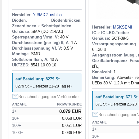
Hersteller
:
YJ/MIC/Toshiba
Dioden, Diodenbrücken,
Zenerdioden
>
Schottkydioden
Hersteller
:
MSKSEMI
Gehäuse
: SMA (DO-214AC)
IC
>
IC LED-Treiber
Sperrspannung Vrrm, V
: 40 V
Gehäuse
: SOT-89-5
Durchlassstrom (per leg) If, A
: 1 A
Versorgungsspannu
Durchlassspannung Vf, V
: 0,5 V
6...30 В
Montage
: SMD
Ausgangsstrom Iausg.,
Stoßstrom Ifsm, A
: 40 А
Oszillatorfrequenz Fos
UKTZED
: 8541 10 00 10
кГц
Kanalzahl
: 1
Bemerkung
: Abwärts-Trei
auf Bestellung: 8279 St.
LEDs 30 V, 1.2 A mit Dim
8279 St. - Lieferzeit 21-28 Tag (e)
Benachrichtigung bei Verfügbarkeit
auf Bestellung: 671 St.
671 St. - Lieferzeit 21-28 
ANZAHL
PRIVATKUNDE
0.079 EUR
1+
Benachrichtigung bei V
10+
0.058 EUR
ANZAHL
100+
0.051 EUR
1+
1000+
0.036 EUR
10+