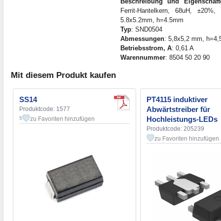
Beschreibung und Eigenschaft
Ferrit-Hantelkern, 68uH, ±20
5.8x5.2mm, h=4.5mm
Typ
: SND0504
Abmessungen
: 5,8x5,2 mm, h=4
Betriebsstrom, A
: 0,61 A
Warennummer
: 8504 50 20 90
Mit diesem Produkt kaufen
SS14
PT4115 induktiver
Abwärtstreiber für
Produktcode: 1577
Hochleistungs-LEDs
zu Favoriten hinzufügen
5
Produktcode: 205239
zu Favoriten hinzufügen