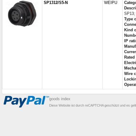
SP1312/S5-N
WEIPU
Categ
Descri
SP13;
Type o
Conne
Kind o
Numbe
IP rat
Manufa
Curren
Rated 
Electr
Mecha
Wire c
Locki
Operat
goods index
Diese Website ist durch reCAPTCHA geschützt und es gel