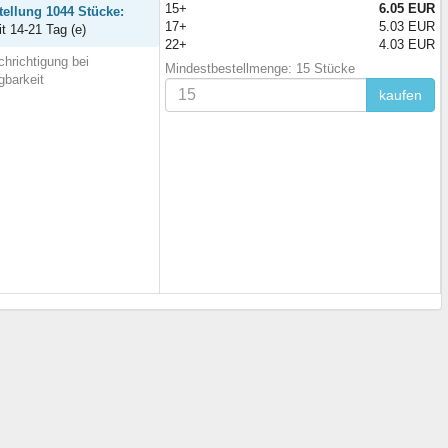
15+
6.05 EUR
tellung 1044 Stücke:
17+
5.03 EUR
it 14-21 Tag (e)
22+
4.03 EUR
hrichtigung bei
Mindestbestellmenge: 15 Stücke
gbarkeit
kaufen