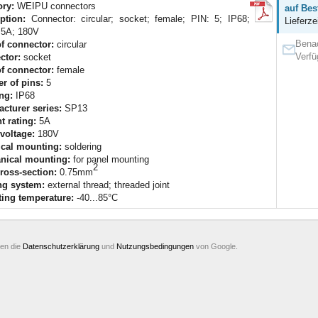
ory:
WEIPU connectors
auf Bes
ption:
Connector: circular; socket; female; PIN: 5; IP68;
Lieferze
 5A; 180V
Benac
f connector:
circular
Verfü
ctor:
socket
f connector:
female
r of pins:
5
ing:
IP68
cturer series:
SP13
t rating:
5A
voltage:
180V
ical mounting:
soldering
nical mounting:
for panel mounting
2
ross-section:
0.75mm
ng system:
external thread; threaded joint
ing temperature:
-40...85°C
ten die
Datenschutzerklärung
und
Nutzungsbedingungen
von Google.