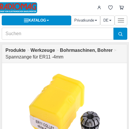
KATALOG
Privatkunde
DE
Togg
navi
Produkte
>
Werkzeuge
>
Bohrmaschinen, Bohrer
>
Spannzange für ER11 -4mm