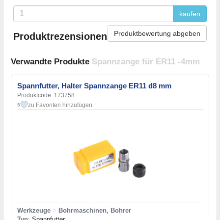
kaufen
Produktbewertung abgeben
Produktrezensionen
Verwandte Produkte
Spannzange für ER11 -4mm
Spannfutter, Halter Spannzange ER11 d8 mm
Produktcode: 173758
zu Favoriten hinzufügen
5
Werkzeuge
>
Bohrmaschinen, Bohrer
Typ
: Spannfutter