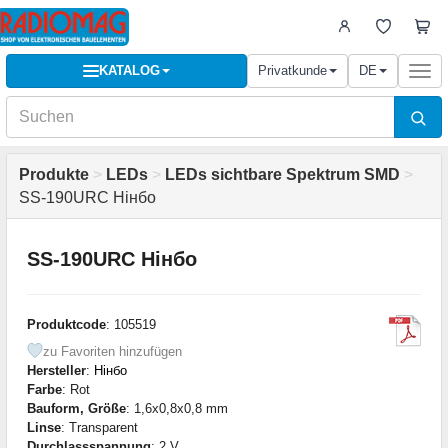
KATALOG
Privatkunde
DE
Togg
navi
Produkte
>
LEDs
>
LEDs sichtbare Spektrum SMD
>
SS-190URC Нінбо
SS-190URC Нінбо
Produktcode
: 105519
zu Favoriten hinzufügen
Hersteller
:
Нінбо
Farbe
: Rot
Bauform, Größe
: 1,6x0,8x0,8 mm
Linse
: Transparent
Durchlassspannung
: 2 V