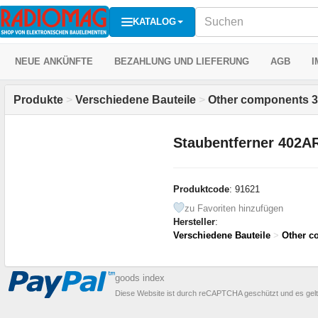
KATALOG
NEUE ANKÜNFTE
BEZAHLUNG UND LIEFERUNG
AGB
I
Produkte
>
Verschiedene Bauteile
>
Other components 3
Staubentferner 402A
Produktcode
: 91621
zu Favoriten hinzufügen
Hersteller
:
Verschiedene Bauteile
>
Other c
goods index
Diese Website ist durch reCAPTCHA geschützt und es gel