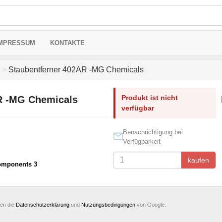
MPRESSUM
KONTAKTE
>
Staubentferner 402AR -MG Chemicals
Produkt ist nicht
R -MG Chemicals
verfügbar
Benachrichtigung bei
Verfügbarkeit
kaufen
omponents 3
ten die
Datenschutzerklärung
und
Nutzungsbedingungen
von Google.