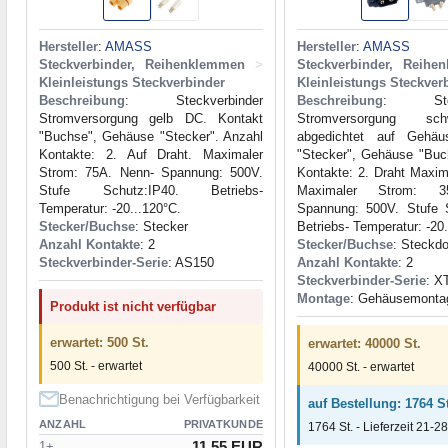
Hersteller
:
AMASS
Hersteller
:
AMASS
Steckverbinder, Reihenklemmen
>
Steckverbinder, Reihe
Kleinleistungs Steckverbinder
Kleinleistungs Steckver
Beschreibung
: Steckverbinder
Beschreibung
: Steck
Stromversorgung gelb DC. Kontakt
Stromversorgung s
"Buchse", Gehäuse "Stecker". Anzahl
abgedichtet auf Gehäu
Kontakte: 2. Auf Draht. Maximaler
"Stecker", Gehäuse "Buc
Strom: 75A. Nenn- Spannung: 500V.
Kontakte: 2. Draht Max
Stufe Schutz:IP40. Betriebs-
Maximaler Strom: 3
Temperatur: -20...120°C.
Spannung: 500V. Stufe 
Stecker/Buchse
: Stecker
Betriebs- Temperatur: -20
Anzahl Kontakte
: 2
Stecker/Buchse
: Steckd
Steckverbinder-Serie
: AS150
Anzahl Kontakte
: 2
Steckverbinder-Serie
: X
Montage
: Gehäusemonta
Produkt ist nicht verfügbar
erwartet: 500 St.
erwartet: 40000 St.
500 St. - erwartet
40000 St. - erwartet
Benachrichtigung bei Verfügbarkeit
auf Bestellung: 1764 St
ANZAHL
PRIVATKUNDE
1764 St. - Lieferzeit 21-28
11.55 EUR
1+