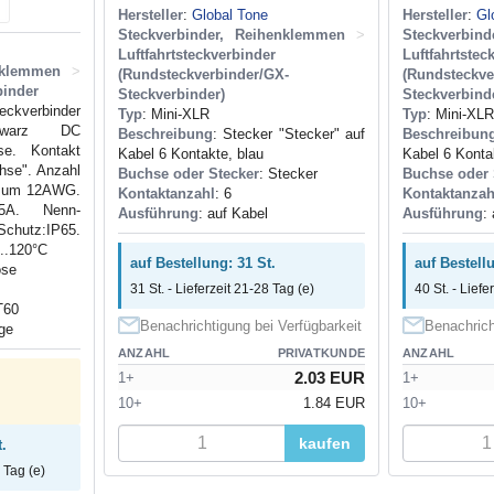
Hersteller
:
Global Tone
Hersteller
:
Gl
Steckverbinder, Reihenklemmen
>
Steckverbin
Luftfahrtsteckverbinder
Luftfahrtstec
nklemmen
>
(Rundsteckverbinder/GX-
(Rundsteckve
binder
Steckverbinder)
Steckverbind
verbinder
Typ
: Mini-XLR
Typ
: Mini-XLR
chwarz DC
Beschreibung
: Stecker "Stecker" auf
Beschreibun
se. Kontakt
Kabel 6 Kontakte, blau
Kabel 6 Kontak
hse". Anzahl
Buchse oder Stecker
: Stecker
Buchse oder 
imum 12AWG.
Kontaktanzahl
: 6
Kontaktanzah
5A. Nenn-
Ausführung
: auf Kabel
Ausführung
:
Schutz:IP65.
...120°C
auf Bestellung: 31 St.
auf Bestellu
ose
31 St. - Lieferzeit 21-28 Tag (e)
40 St. - Liefe
T60
Benachrichtigung bei Verfügbarkeit
Benachrich
ge
ANZAHL
PRIVATKUNDE
ANZAHL
2.03 EUR
1+
1+
10+
1.84 EUR
10+
kaufen
.
 Tag (e)