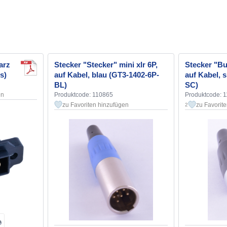
arz
Stecker "Stecker" mini xlr 6P,
Stecker "Bu
s)
auf Kabel, blau (GT3-1402-6P-
auf Kabel, 
BL)
SC)
en
Produktcode: 110865
Produktcode: 
zu Favoriten hinzufügen
zu Favorit
2