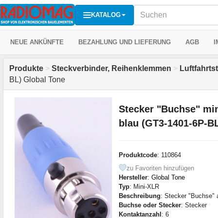
KATALOG
NEUE ANKÜNFTE
BEZAHLUNG UND LIEFERUNG
AGB
I
Produkte
>
Steckverbinder, Reihenklemmen
>
Luftfahrt
BL) Global Tone
Stecker "Buchse" mini
blau (GT3-1401-6P-BL
Produktcode
: 110864
zu Favoriten hinzufügen
Hersteller
:
Global Tone
Typ
: Mini-XLR
Beschreibung
: Stecker "Buchse" 
Buchse oder Stecker
: Stecker
Kontaktanzahl
: 6