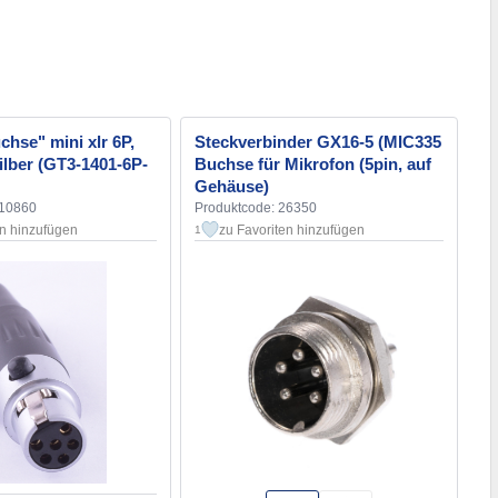
chse" mini xlr 6P,
Steckverbinder GX16-5 (MIC335
silber (GT3-1401-6P-
Buchse für Mikrofon (5pin, auf
Gehäuse)
110860
Produktcode: 26350
en hinzufügen
zu Favoriten hinzufügen
1