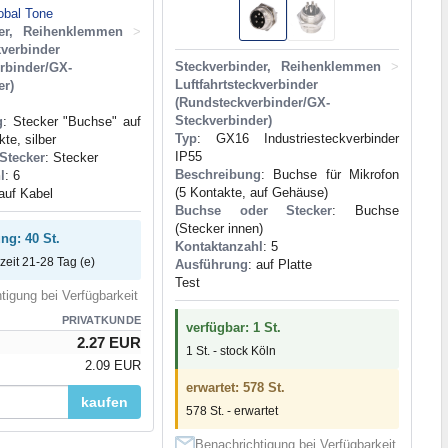
obal Tone
der, Reihenklemmen
>
kverbinder
Steckverbinder, Reihenklemmen
>
rbinder/GX-
Luftfahrtsteckverbinder
er)
(Rundsteckverbinder/GX-
Steckverbinder)
g
: Stecker "Buchse" auf
Typ
: GX16 Industriesteckverbinder
te, silber
IP55
Stecker
: Stecker
Beschreibung
: Buchse für Mikrofon
l
: 6
(5 Kontakte, auf Gehäuse)
 auf Kabel
Buchse oder Stecker
: Buchse
(Stecker innen)
ng: 40 St.
Kontaktanzahl
: 5
rzeit 21-28 Tag (e)
Ausführung
: auf Platte
Test
tigung bei Verfügbarkeit
PRIVATKUNDE
verfügbar: 1 St.
2.27 EUR
1 St. - stock Köln
2.09 EUR
erwartet: 578 St.
kaufen
578 St. - erwartet
Benachrichtigung bei Verfügbarkeit