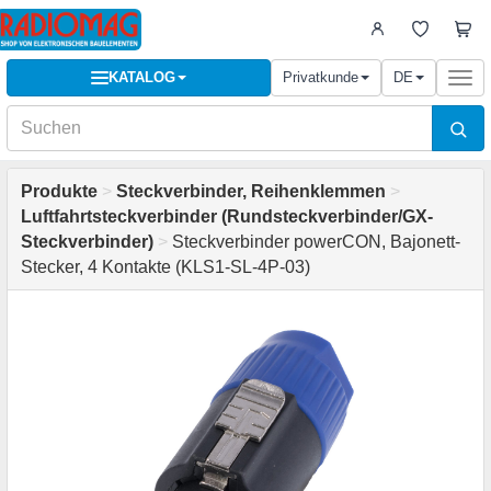
KATALOG
Privatkunde
DE
Togg
navi
Produkte
>
Steckverbinder, Reihenklemmen
>
Luftfahrtsteckverbinder (Rundsteckverbinder/GX-
Steckverbinder)
>
Steckverbinder powerCON, Bajonett-
Stecker, 4 Kontakte (KLS1-SL-4P-03)