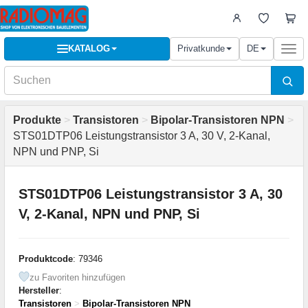
KATALOG
Privatkunde
DE
Togg
navi
Produkte
>
Transistoren
>
Bipolar-Transistoren NPN
>
STS01DTP06 Leistungstransistor 3 A, 30 V, 2-Kanal,
NPN und PNP, Si
STS01DTP06 Leistungstransistor 3 A, 30
V, 2-Kanal, NPN und PNP, Si
Produktcode
: 79346
zu Favoriten hinzufügen
Hersteller
:
Transistoren
>
Bipolar-Transistoren NPN