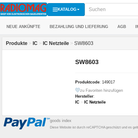
KATALOG
NEUE ANKÜNFTE
BEZAHLUNG UND LIEFERUNG
AGB
I
Produkte
>
IC
>
IC Netzteile
>
SW8603
SW8603
Produktcode
: 149017
zu Favoriten hinzufügen
Hersteller
:
IC
>
IC Netzteile
goods index
Diese Website ist durch reCAPTCHA geschützt und es gel