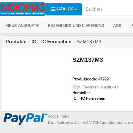
KATALOG
NEUE ANKÜNFTE
BEZAHLUNG UND LIEFERUNG
AGB
I
Produkte
>
IC
>
IC Fernsehen
>
SZM137M3
SZM137M3
Produktcode
: 47929
zu Favoriten hinzufügen
Hersteller
:
IC
>
IC Fernsehen
goods index
Diese Website ist durch reCAPTCHA geschützt und es gel