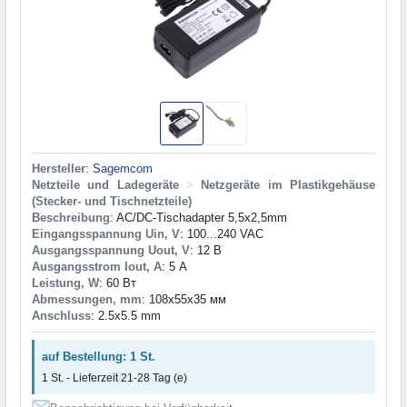
Hersteller
:
Sagemcom
Netzteile und Ladegeräte
>
Netzgeräte im Plastikgehäuse
(Stecker- und Tischnetzteile)
Beschreibung
: AC/DC-Tischadapter 5,5x2,5mm
Eingangsspannung Uin, V
: 100...240 VAC
Ausgangsspannung Uout, V
: 12 В
Ausgangsstrom Iout, A
: 5 А
Leistung, W
: 60 Вт
Abmessungen, mm
: 108x55x35 мм
Anschluss
: 2.5x5.5 mm
auf Bestellung: 1 St.
1 St. - Lieferzeit 21-28 Tag (e)