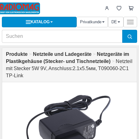
KATALOG
Privatkunde
DE
Togg
navi
Produkte
>
Netzteile und Ladegeräte
>
Netzgeräte im
Plastikgehäuse (Stecker- und Tischnetzteile)
>
Netzteil
mit Stecker 5W 9V, Anschluss:2.1x5.5мм, T090060-2C1
TP-Link