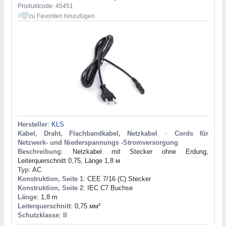
Produktcode: 45451
zu Favoriten hinzufügen
7
Hersteller
:
KLS
Kabel, Draht, Flachbandkabel, Netzkabel
>
Cords für
Netzwerk- und Niederspannungs -Stromversorgung
Beschreibung
: Netzkabel mit Stecker ohne Erdung,
Leiterquerschnitt 0,75, Länge 1,8 м
Typ
: AC
Konstruktion, Seite 1
: CEE 7/16 (C) Stecker
Konstruktion, Seite 2
: IEC C7 Buchse
Länge
: 1,8 m
Leiterquerschnitt
: 0,75 мм²
Schutzklasse
: II