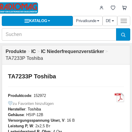
KATALOG
Privatkunde
DE
Togg
navi
Produkte
>
IC
>
IC Niederfrequenzverstärker
>
TA7233P Toshiba
TA7233P Toshiba
Produktcode
: 152972
zu Favoriten hinzufügen
Hersteller
:
Toshiba
Gehäuse
: HSIP-12B
Versorgungsspannung Uпит, V
: 16 В
Leistung P, W
: 2x2,5 Вт
Lastwiderstand R, Ohm
: 4 Ом