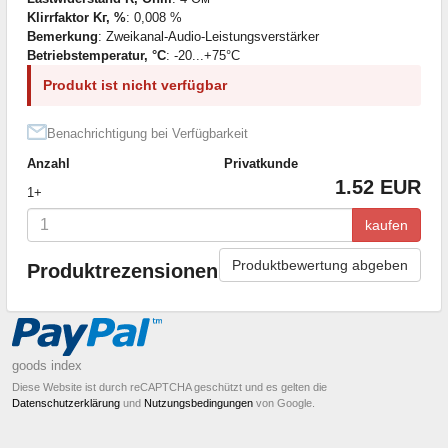
Klirrfaktor Kг, %
: 0,008 %
Bemerkung
: Zweikanal-Audio-Leistungsverstärker
Betriebstemperatur, °C
: -20...+75°C
Produkt ist nicht verfügbar
Benachrichtigung bei Verfügbarkeit
Anzahl
Privatkunde
1.52 EUR
1+
kaufen
Produktbewertung abgeben
Produktrezensionen
goods index
Diese Website ist durch reCAPTCHA geschützt und es gelten die
Datenschutzerklärung
und
Nutzungsbedingungen
von Google.