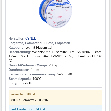
Hersteller
:
CYNEL
Lötgeräte, Lötmaterial
>
Lote, Lötpasten
Kategorie
: Lot mit Flussmittel
Beschreibung
: Weichlot mit Flussmittel. Lot: Sn60Pb40; Draht;
1.0mm; 0.25kg; Flussmittel: F-SW26; 2.5%; Schmelzpunkt: 190
°C
Gewicht/Volumen/Menge
: 250 g
Durchmesser
: 1 mm
Legierungszusammensetzung
: Sn60Pb40
Schmelzpunkt
: 190°С
Lottyp
: Bleihaltig
erwartet: 800 St.
800 St. - erwartet 20.08.2026
auf Bestellung: 343 St.