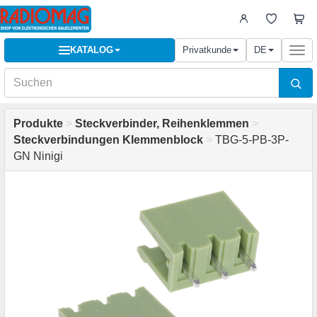
KATALOG
Privatkunde
DE
Togg
navi
Produkte
>
Steckverbinder, Reihenklemmen
>
Steckverbindungen Klemmenblock
>
TBG-5-PB-3P-
GN Ninigi