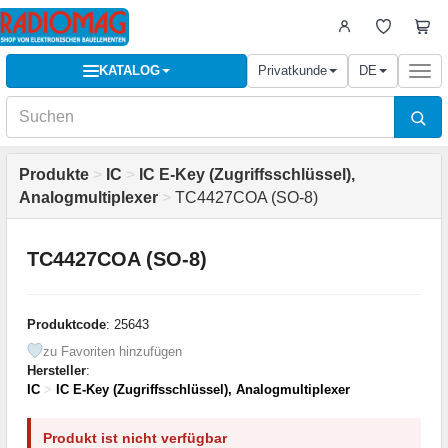
KATALOG
Privatkunde
DE
Togg
navi
Produkte
>
IC
>
IC E-Key (Zugriffsschlüssel),
Analogmultiplexer
>
TC4427COA (SO-8)
TC4427COA (SO-8)
Produktcode
: 25643
zu Favoriten hinzufügen
Hersteller
:
IC
>
IC E-Key (Zugriffsschlüssel), Analogmultiplexer
Produkt ist nicht verfügbar