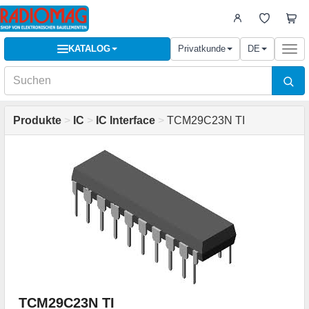
KATALOG
Privatkunde
DE
Togg
navi
Produkte
>
IC
>
IC Interface
>
TCM29C23N TI
TCM29C23N TI