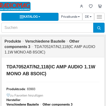
KATALOG
Privatkunde
DE
Togg
navi
Produkte
>
Verschiedene Bauteile
>
Other
components 3
>
TDA7052AT/N2,118(IC AMP AUDIO
1.1W MONO AB 8SOIC)
TDA7052AT/N2,118(IC AMP AUDIO 1.1W
MONO AB 8SOIC)
Produktcode
: 83993
zu Favoriten hinzufügen
Hersteller
:
Verschiedene Bauteile
>
Other components 3